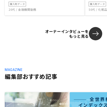
購入時データ
購入時データ
20代 / 金融機関勤務
50代 / 化
オーナーインタビューを
もっと見る
MAGAZINE
編集部おすすめ記事