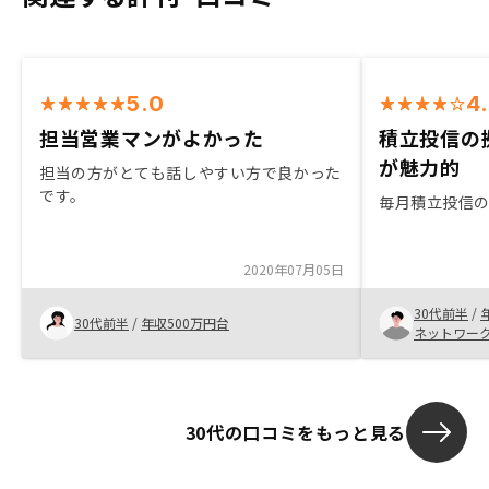
5.0
4
担当営業マンがよかった
積立投信の
が魅力的
担当の方がとても話しやすい方で良かった
です。
毎月積立投信
2020年07月05日
30代前半
/
30代前半
/
年収500万円台
ネットワー
30代の口コミをもっと見る