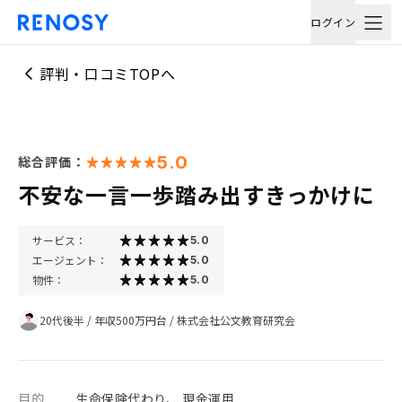
ログイン
評判・口コミTOPへ
5.0
総合評価：
不安な一言一歩踏み出すきっかけに
サービス：
5.0
エージェント：
5.0
物件：
5.0
20代後半
/
年収500万円台
/
株式会社公文教育研究会
目的
生命保険代わり、 現金運用