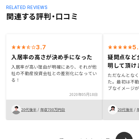
RELATED REVIEWS
関連する評判・口コミ
3.7
5
入居率の高さが決め手になった
疑問点など
明して頂け
入居率が高い理由が明確にあり、それが他
社の不動産投資会社との差別化になってい
ただなんとな
る！
た。最初は不
ブなイメージ
2020年05月18日
すべてわかり
た。プランを
められると思
20代後半
/
年収700万円台
20代後半
/
た。