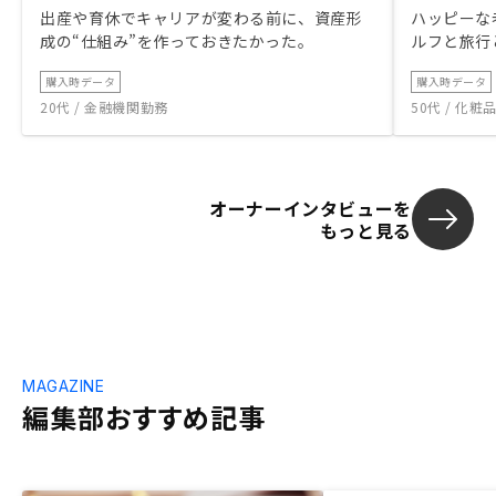
出産や育休でキャリアが変わる前に、資産形
ハッピーな
成の“仕組み”を作っておきたかった。
ルフと旅行
購入時データ
購入時データ
20代 / 金融機関勤務
50代 / 化
オーナーインタビューを
もっと見る
MAGAZINE
編集部おすすめ記事