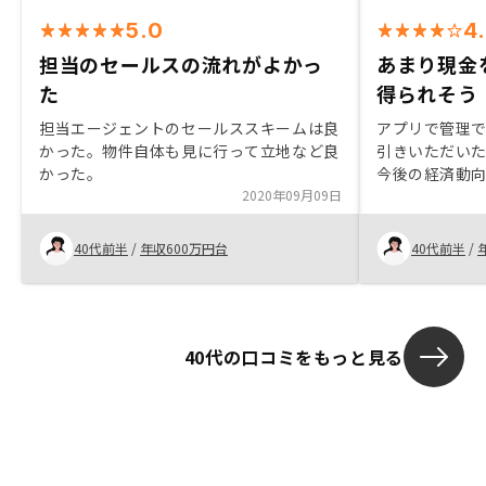
5.0
4
担当のセールスの流れがよかっ
あまり現金
た
得られそう
担当エージェントのセールススキームは良
アプリで管理
かった。物件自体も見に行って立地など良
引きいただい
かった。
今後の経済動
2020年09月09日
せるかどうか
して決めました
社と違って法
40代前半
/
年収600万円台
40代前半
/
もらえた点は
40代の口コミをもっと見る