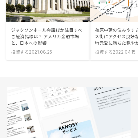
ジャクソンホール会議ほか注目すべ
荏原中延の住みやす
き経済指標は？ アメリカ金融市場
ス街にアクセス良好
と、日本への影響
地元愛に満ちた穏や
投資する
投資する
2021.08.25
2022.04.15