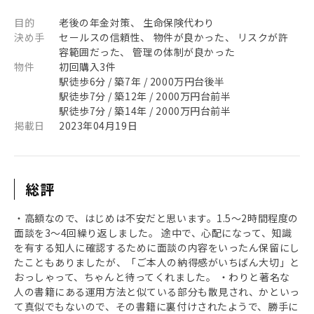
目的
老後の年金対策、 生命保険代わり
決め手
セールスの信頼性、 物件が良かった、 リスクが許
容範囲だった、 管理の体制が良かった
物件
初回購入3件
駅徒歩6分 / 築7年 / 2000万円台後半
駅徒歩7分 / 築12年 / 2000万円台前半
駅徒歩7分 / 築14年 / 2000万円台前半
掲載日
2023年04月19日
総評
・高額なので、はじめは不安だと思います。1.5～2時間程度の
面談を3～4回繰り返しました。 途中で、心配になって、知識
を有する知人に確認するために面談の内容をいったん保留にし
たこともありましたが、「ご本人の納得感がいちばん大切」と
おっしゃって、ちゃんと待ってくれました。 ・わりと著名な
人の書籍にある運用方法と似ている部分も散見され、かといっ
て真似でもないので、その書籍に裏付けされたようで、勝手に