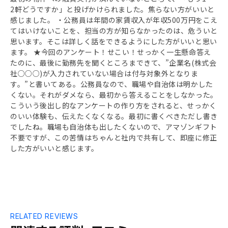
2軒どうですか」と投げかけられました。焦らない方がいいと
感じました。 ・公務員は年間の家賃収入が年収500万円をこえ
てはいけないことを、担当の方が知らなかったのは、危ういと
思います。そこは詳しく話をできるようにした方がいいと思い
ます。 ★今回のアンケート！せこい！せっかく一生懸命答え
たのに、最後に勤務先を聞くところまできて、”企業名(株式会
社○○○)が入力されていない場合は付与対象外となりま
す。”と書いてある。公務員なので、職場や自治体は明かした
くない。それがダメなら、最初から答えることをしなかった。
こういう後出し的なアンケートの作り方をされると、せっかく
のいい体験も、伝えたくなくなる。最初に書くべきただし書き
でしたね。職場も自治体も出したくないので、アマゾンギフト
不要ですが、この苦情はちゃんと社内で共有して、即座に修正
した方がいいと感じます。
RELATED REVIEWS