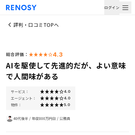
ログイン
評判・口コミTOPへ
4.3
総合評価：
AIを駆使して先進的だが、よい意味
で人間味がある
サービス：
4.0
エージェント：
4.0
物件：
5.0
40代後半
/
年収800万円台
/
公務員