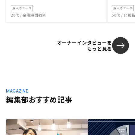
購入時データ
購入時データ
20代 / 金融機関勤務
50代 / 化
オーナーインタビューを
もっと見る
MAGAZINE
編集部おすすめ記事