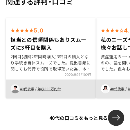
関連する評判・口コミ
5.0
4
担当との信頼関係もありスムー
私のニーズ
ズに3軒目を購入
様々お話し
2回目(初回2軒同時購入)3軒目の購入とな
資産運用の一
り手続き自体スムーズでした。提出書類に
のの、話を聞
関しても代行で役所で取得頂いた為、本当
でした。色々
に楽でした。 担当者とのやり取りも2回目
2020年09月02日
視野に入って
という事で、信頼関係も有りこれまたスム
が、まずはや
ーズでした。地方の優良都市での展開を強
う気持ちもあ
40代後半
/
年収800万円台
40代後半
/
化願いたい。
最終的には、
けてくださっ
提案を頂き、
当の方ご自身
40代の口コミをもっと見る
とで、背中を