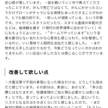
安心感が増しています。 ・話を聞いていく中で教えてくださ
ったことですが、がんで死亡ではなくて、がんにかかったとい
うだけでローンがチャラになる保険もあったりすることがわか
り、とても魅力的です。 ・若い人が頑張っている、という印象
です。ジャケパンスタイルだったり、スタイル重視の年配の方
などは、価値観を崩す（=現代の世界標準に合わせていく）の
にもちょうどよいかと。 ・”チームでやっています”という言
葉を裏切らないあたたかな心意気も感じられて、AIを駆使して
いるのに、いい意味で人間的な会社だと感じました。 ・まだ
物件を入手したばかりなので、今後どうなっていくのかはわか
りませんが、いい出会いをしたなとは感じることができていま
す。
改善して欲しい点
・大震災等で不測の事態になった場合だけは、どうしても弱点
だと感じています。その部分は、素直に、あせらず、「多少出
費にはなりますが、地震保険のご加入等も必要かとは思いま
す」とでも、言ってしまってよいと感じました。逆にいうと、
リスクとなるのはその点くらいだと感じましたので。 ・まだ
最初の物件への融資実行が済んでいないところで、「もう1～