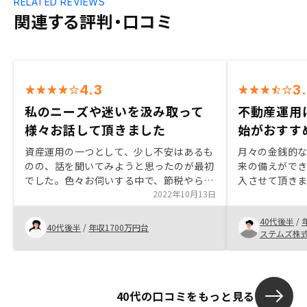
RELATED REVIEWS
関連する評判・口コミ
4.3
3
私のニーズや迷いを汲み取って
不動産運用
様々お話して頂きました
始がおすす
資産運用の一つとして、少し不安はあるも
月々の金銭的
のの、話を聞いてみようと思ったのが最初
来の備えがで
でした。色々お伺いする中で、節税やらも
入させて頂き
視野に入ってきて迷う時期もありました
2022年10月13日
を組むにあた
が、まずはやってみないと分からないと思
かったという
40代後半
/
う気持ちもあり、始めることにしました。
あり残念ではあ
40代後半
/
年収1700万円台
ステムズ株
最終的には、タイミングよく接点を取り続
半くらいまで
けてくださったり、ニーズを汲み取ったご
はないかと思
提案を頂き、また、私の迷いに対して、担
当の方ご自身のお話などもしていただくこ
40代の口コミをもっと見る
とで、背中を押されたようにおもいます。