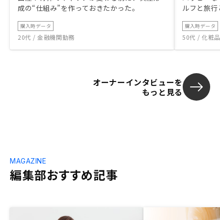
成の“仕組み”を作っておきたかった。
ルフと旅行
購入時データ
購入時データ
20代 / 金融機関勤務
50代 / 化
オーナーインタビューを
もっと見る
MAGAZINE
編集部おすすめ記事