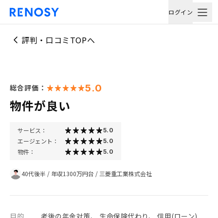
ログイン
評判・口コミTOPへ
5.0
総合評価：
物件が良い
サービス：
5.0
エージェント：
5.0
物件：
5.0
40代後半
/
年収1300万円台
/
三菱重工業株式会社
目的
老後の年金対策、 生命保険代わり、 信用(ローン)