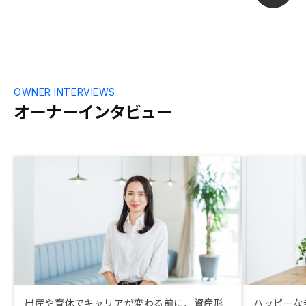
OWNER INTERVIEWS
オーナーインタビュー
出産や育休でキャリアが変わる前に、資産形
ハッピーな