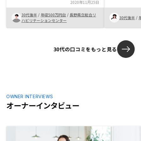
2020年11月25日
取り扱われて
後も打撃を受
30代後半
/
年収500万円台
/
長野県立総合リ
た為、引き続
30代後半
/
ハビリテーションセンター
ないサービス
ですので、そ
も同じ回答が
れているとさ
30代の口コミをもっと見る
OWNER INTERVIEWS
オーナーインタビュー