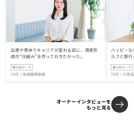
出産や育休でキャリアが変わる前に、資産形
ハッピーな
成の“仕組み”を作っておきたかった。
ルフと旅行
購入時データ
購入時データ
20代 / 金融機関勤務
50代 / 化
オーナーインタビューを
もっと見る