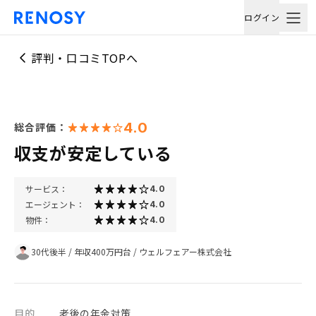
ログイン
評判・口コミTOPへ
4.0
総合評価：
収支が安定している
サービス：
4.0
エージェント：
4.0
物件：
4.0
30代後半
/
年収400万円台
/
ウェルフェアー株式会社
目的
老後の年金対策