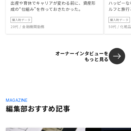
出産や育休でキャリアが変わる前に、資産形
ハッピーな
成の“仕組み”を作っておきたかった。
ルフと旅行
購入時データ
購入時データ
20代 / 金融機関勤務
50代 / 化
オーナーインタビューを
もっと見る
MAGAZINE
編集部おすすめ記事