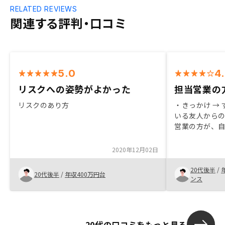
RELATED REVIEWS
関連する評判・口コミ
5.0
4
リスクへの姿勢がよかった
担当営業の
リスクのあり方
・きっかけ →
いる友人からの紹介 ・決めた理
営業の方が、
ていただけたか
けたから。 経
2020年12月02日
感じたから。
20代後半
/
20代後半
/
年収400万円台
ンス
20代の口コミをもっと見る