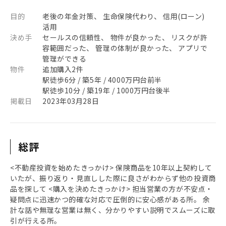
目的
老後の年金対策、 生命保険代わり、 信用(ローン)
活用
決め手
セールスの信頼性、 物件が良かった、 リスクが許
容範囲だった、 管理の体制が良かった、 アプリで
管理ができる
物件
追加購入2件
駅徒歩6分 / 築5年 / 4000万円台前半
駅徒歩10分 / 築19年 / 1000万円台後半
掲載日
2023年03月28日
総評
<不動産投資を始めたきっかけ> 保険商品を10年以上契約して
いたが、振り返り・見直しした際に良さがわからず他の投資商
品を探して <購入を決めたきっかけ> 担当営業の方が不安点・
疑問点に迅速かつ的確な対応で圧倒的に安心感がある所。 余
計な話や無理な営業は無く、分かりやすい説明でスムーズに取
引が行える所。