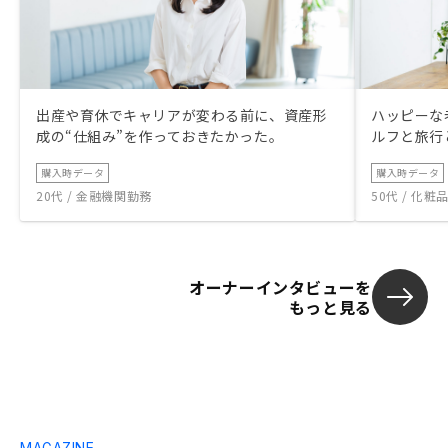
出産や育休でキャリアが変わる前に、資産形
ハッピーな
成の“仕組み”を作っておきたかった。
ルフと旅行
購入時データ
購入時データ
20代 / 金融機関勤務
50代 / 化
オーナーインタビューを
もっと見る
MAGAZINE