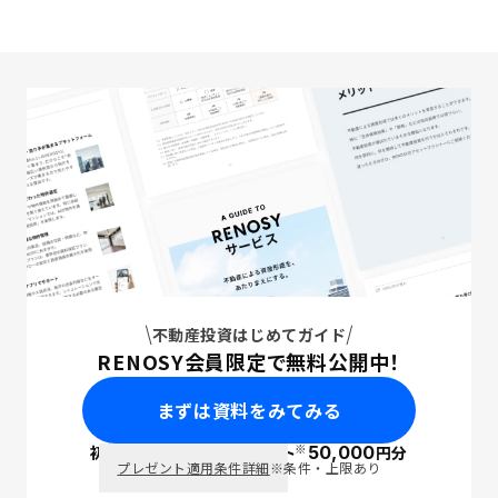
不動産投資はじめてガイド
RENOSY会員限定で無料公開中！
まずは資料をみてみる
※
初回面談で
ポイント
50,000
円分
PayPay
プレゼント適用条件詳細
※条件・上限あり