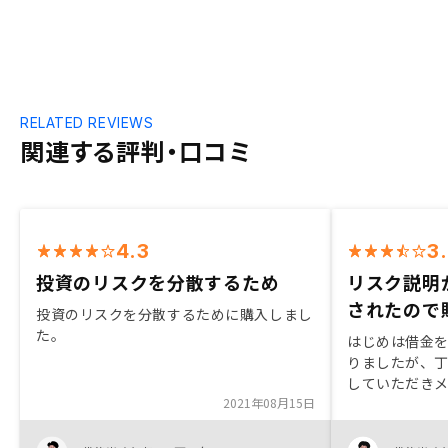
RELATED REVIEWS
関連する評判・口コミ
4.3
3
投資のリスクを分散するため
リスク説明
されたので
投資のリスクを分散するために購入しまし
た。
はじめは借金
りましたが、
していただき
2021年08月15日
ると判断し、
身に相談に乗
色々なものが