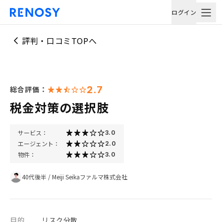
ログイン
評判・口コミTOPへ
2.7
総合評価：
税金対策の選択肢
サービス：
3.0
エージェント：
2.0
物件：
3.0
40代後半
/
Meiji Seikaファルマ株式会社
目的
リスク分散