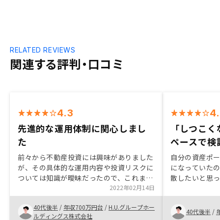
RELATED REVIEWS
関連する評判・口コミ
4.3
4
先進的な運用体制に関心しまし
「しつこく
た
ペースで検
前々から不動産投資には興味がありました
自分の資産ポ
が、その具体的な運用内容や投資リスクに
になっていたの
ついては知識が曖昧だったので、これまで
散したいと思
手を出さずにいました。 RENOSYの運用
2022年02月14日
込みました． 営業担当者は不動産投資の
に関する体制などの説明を聞いて、今後の
メリットとデメ
40代後半
/
年収700万円台
/
H.U.グループホー
動向を見据えた先進的な対応内容に関心し
するまで数回
40代後半
/
ルディングス株式会社
つつ、特に運用リスクへの対応がしっかり
ださいました．