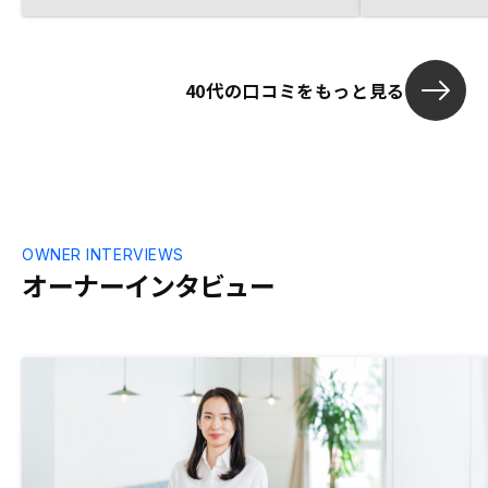
していると思いました。また、具体的な運
ではローンを
用プランを提示していただき、自身か運用
ん切りがつかず
する上で自分のやるべきことや抱えるリス
りしたのですが
40代の口コミをもっと見る
クなどが明確になりました。 購入を決め
つこく食い下
たのは、自分の中でリスクに対する気持ち
した． 結局数か月後に，不動産投資の検
に折り合いがついたからですが、折り合い
討を再開したい
がついた最大の理由は、自身の運用に関し
つこくない」
て具体的なビジョンが描けた事と、
同じ営業担当
RENOSYの運用に関する体制やサポートに
とができました． しつこく営業
期待が持てたことでした。不動産投資をす
とがなく， 自
るしないの判断をする上で、将来の運用リ
投資を始める
OWNER INTERVIEWS
スクに対する気持ちの折り合いがありま
足しています．
オーナーインタビュー
す。リスクやそれに対する不安は必ずある
ので、リスクを明確にした上で丁寧な説明
をして無用な不安を払拭しつつ、十分に運
用に関するイメージができるレベルまで理
解できる対応があると尚良いと思います。