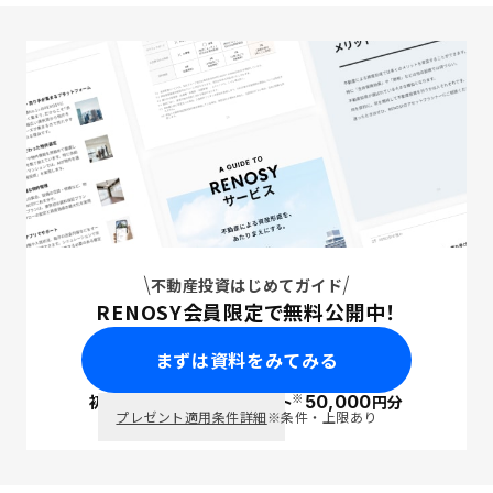
不動産投資はじめてガイド
RENOSY会員限定で無料公開中！
まずは資料をみてみる
※
初回面談で
ポイント
50,000
円分
PayPay
プレゼント適用条件詳細
※条件・上限あり