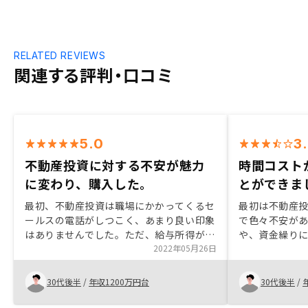
RELATED REVIEWS
関連する評判・口コミ
5.0
3
不動産投資に対する不安が魅力
時間コスト
に変わり、購入した。
とができま
最初、不動産投資は職場にかかってくるセ
最初は不動産
ールスの電話がしつこく、あまり良い印象
で色々不安が
はありませんでした。ただ、給与所得が上
や、資金繰り
がっていく一方で税金もかなり多くとられ
2022年05月26日
もわかりやす
ていることを知り、節税対策について調べ
談でほぼの不安
た結果、不動産投資にたどり着き、ネット
ての対応もと
30代後半
/
年収1200万円台
30代後半
/
で検索してRENOSYに登録させていただき
ました。その時点でも半信半疑、むしろ怖