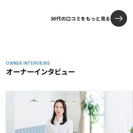
さの方が大きかったのですが、担当してい
ただいた方々に不動産投資について、メリ
30代の口コミをもっと見る
ット、デメリットを分かりやすく説明して
いただき、節税はあくまで不随するもので
あって不動産投資そのものに魅力があるこ
とを知り、これは今の自分にちょうどマッ
チする投資法だと思いました。私の場合、
本業が忙しいので管理をほとんど一任でき
るのは有難いです。今後は首都圏以外の日
本の物件や海外の物件などもご紹介いただ
OWNER INTERVIEWS
きたいです。
オーナーインタビュー