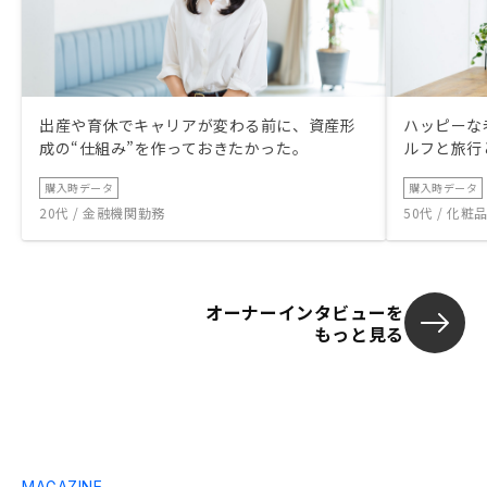
出産や育休でキャリアが変わる前に、資産形
ハッピーな
成の“仕組み”を作っておきたかった。
ルフと旅行
購入時データ
購入時データ
20代 / 金融機関勤務
50代 / 化
オーナーインタビューを
もっと見る
MAGAZINE