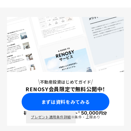
不動産投資はじめてガイド
RENOSY会員限定で無料公開中！
まずは資料をみてみる
※
初回面談で
ポイント
50,000
円分
PayPay
プレゼント適用条件詳細
※条件・上限あり