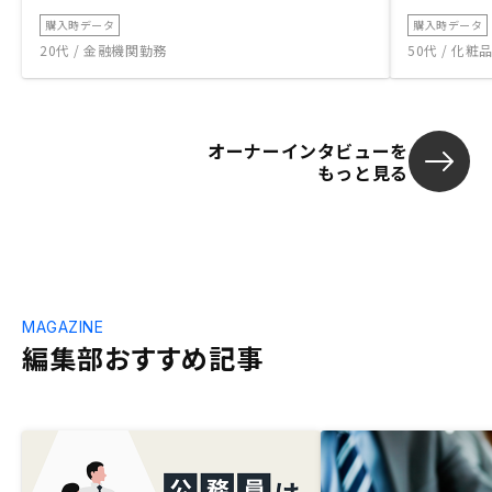
購入時データ
購入時データ
20代 / 金融機関勤務
50代 / 化
オーナーインタビューを
もっと見る
MAGAZINE
編集部おすすめ記事