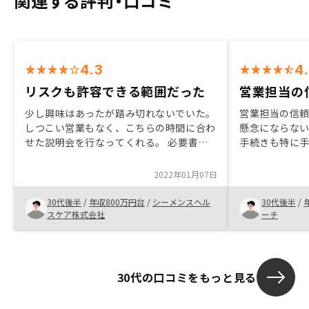
関連する評判・口コミ
4.3
4
リスクも許容できる範囲だった
営業担当の
少し興味はあったが踏み切れないでいた。
営業担当の信
しつこい営業もなく、こちらの時間に合わ
懸念にならな
せた説明会を行なってくれる。 必要書類
手続きも特に
もネットでアップできるので面倒ではなか
クをご案内い
った。 リスクも不安ではあったが、許容
る事ができまし
2022年01月07日
できる範囲かなと思い始めた。また、リス
解に及ばない
クについても何度も質問に答えてくれた。
の信頼があっ
30代後半
/
年収800万円台
/
シーメンスヘル
30代後半
/
不動産投資への悪い印象が大きいため、こ
した。
スケア株式会社
ーチ
の辺りの払拭をする必要がある。
30代の口コミをもっと見る