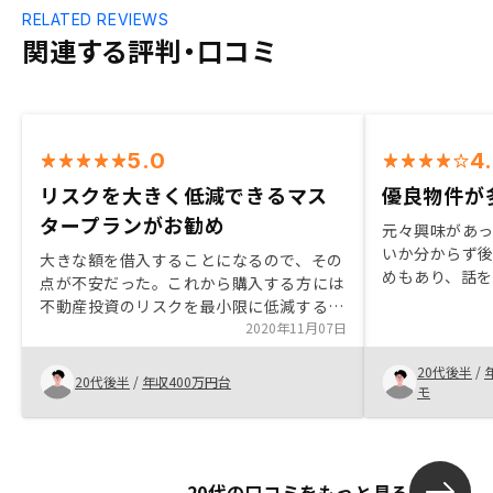
RELATED REVIEWS
関連する評判・口コミ
5.0
4
リスクを大きく低減できるマス
優良物件が
タープランがお勧め
元々興味があ
いか分からず
大きな額を借入することになるので、その
めもあり、話
点が不安だった。これから購入する方には
も簡単に始め
不動産投資のリスクを最小限に低減するマ
リットの方が
スタープランをお勧めしたい。
2020年11月07日
判断に至った
20代後半
/
20代後半
/
年収400万円台
モ
20代の口コミをもっと見る