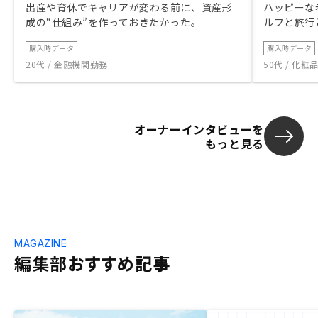
出産や育休でキャリアが変わる前に、資産形
ハッピーな
成の“仕組み”を作っておきたかった。
ルフと旅行
購入時データ
購入時データ
20代 / 金融機関勤務
50代 / 化
オーナーインタビューを
もっと見る
MAGAZINE
編集部おすすめ記事