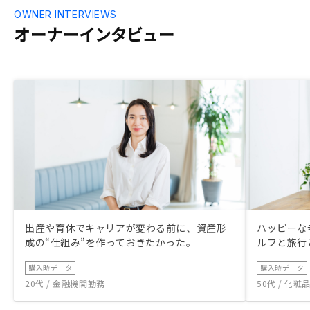
OWNER INTERVIEWS
オーナーインタビュー
出産や育休でキャリアが変わる前に、資産形
ハッピーな
成の“仕組み”を作っておきたかった。
ルフと旅行
購入時データ
購入時データ
20代 / 金融機関勤務
50代 / 化