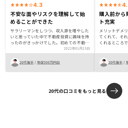
4.3
4
不安な面やリスクを理解して始
購入前から
めることができた
ト充実
サラリーマンをしつつ、収入源を増やした
メリットデメ
いと思っていた中で不動産投資に興味を持
てくれて、そ
ったのがきっかけでした。初めての不動産
くれるところ
投資でしたが、担当の方の丁寧な説明を聞
2022年01月15日
な利用しやすさ
き、不安な面やリスクを理解して始めるこ
わかりやすく
とができました。
とてもありが
20代後半
/
年収500万円台
20代後半
/
20代の口コミをもっと見る