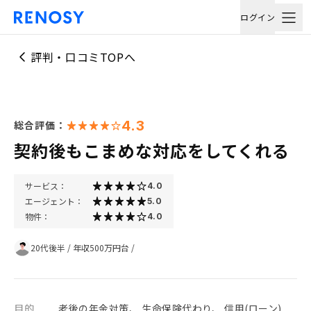
ログイン
評判・口コミTOPへ
4.3
総合評価：
契約後もこまめな対応をしてくれる
サービス：
4.0
エージェント：
5.0
物件：
4.0
20代後半
/
年収500万円台
/
目的
老後の年金対策、 生命保険代わり、 信用(ローン)