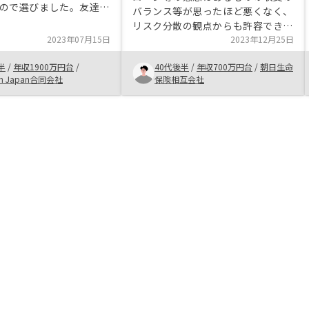
ので選びました。友達に
バランス等が思ったほど悪くなく、
います。これからも税金
リスク分散の観点からも許容できる
の代替として、少しずつ
2023年07月15日
ものだったから。 また、職業によ
2023年12月25日
すつもりです。ありがと
る信用力を最大限活用できることも
した。
半
/
年収1900万円台
/
40代後半
/
年収700万円台
/
朝日生命
不動産投資をやってみたいと考える
n Japan合同会社
保険相互会社
キッカケとなった。他社物件の情報
共有（確定申告サポート）など