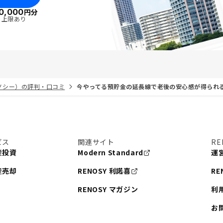
0,000
円分
・上限あり
リノシー）の評判・口コミ
今やってる預貯金の延長線で老後の安心感が得られ
ビス
関連サイト
RE
産投資
Modern Standard
運
産売却
RENOSY 利諾喜
RE
RENOSY マガジン
利
お