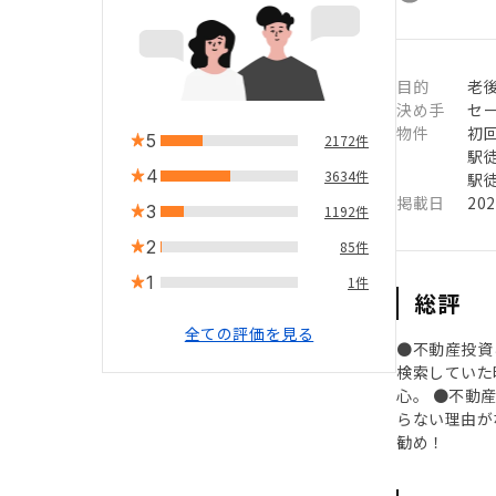
目的
老
決め手
セ
物件
初
5
2172件
駅徒
4
3634件
駅徒
掲載日
20
3
1192件
2
85件
1
1件
総評
全ての評価を見る
●不動産投資
検索していた
心。 ●不動
らない理由が
勧め！