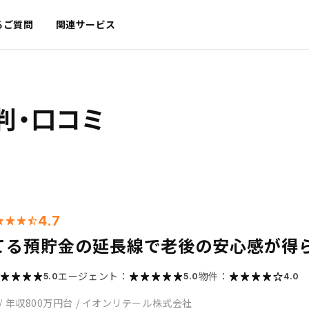
るご質問
関連サービス
判・口コミ
4.7
てる預貯金の延長線で老後の安心感が得
エージェント：
物件：
5.0
5.0
4.0
/
年収800万円台
/
イオンリテール株式会社