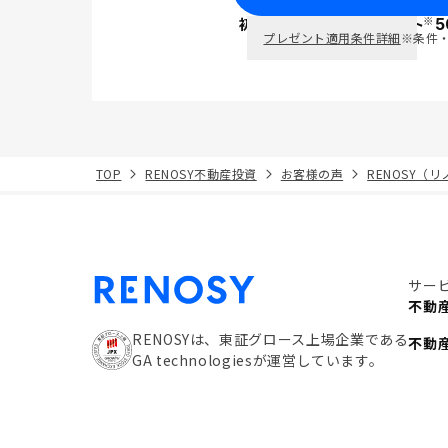
※
初回面談で
ポイント
5
PayPay
プレゼント適用条件詳細
※条件
TOP
RENOSY不動産投資
お客様の声
RENOSY（
サー
不動
RENOSYは、東証グロース上場企業である
不動
GA technologiesが運営しています。