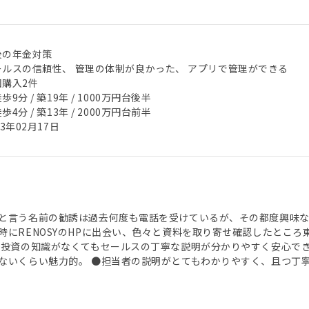
後の年金対策
ールスの信頼性、 管理の体制が良かった、 アプリで管理ができる
回購入2件
歩9分 / 築19年 / 1000万円台後半
歩4分 / 築13年 / 2000万円台前半
23年02月17日
と言う名前の勧誘は過去何度も電話を受けているが、その都度興味
時にRENOSYのHPに出会い、色々と資料を取り寄せ確認したとこ
産投資の知識がなくてもセールスの丁寧な説明が分かりやすく安心で
ないくらい魅力的。 ●担当者の説明がとてもわかりやすく、且つ丁