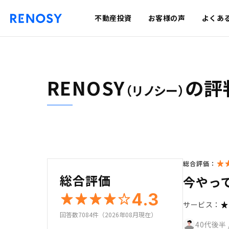
不動産投資
お客様の声
よくあ
RENOSY
の評
（リノシー）
総合評価：
総合評価
今やっ
4.3
サービス：
回答数7084件（2026年08月現在）
40代後半