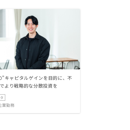
の”キャピタルゲインを目的に、不
でより戦略的な分散投資を
ータ
IT企業勤務