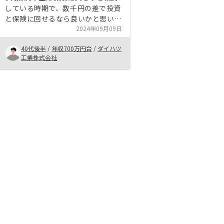
している時期で、数千円の差で投資
と保険に回せるなら良いかと思い問
い合わせました。最初は銀行でロー
2024年09月09日
ンを組んで始める事に抵抗感はあり
40代後半
/
年収700万円台
/
ダイハツ
ましたが、担当者の話しをしっかり
工業株式会社
と聞くと、あまりリスクの無い投資
だと判断して購入する事にしまし
た。 リノシーの管理システムは他
の不動産会社に比べたら少し高い金
額ですが、ほぼ全てのリスクに対し
て対応できているので、購入してか
らの安心感はあり、ほったらかしで
いいのが一番良い点だと思います。