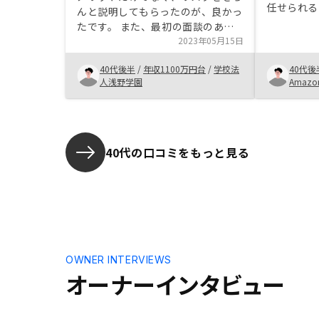
任せられる
んと説明してもらったのが、良かっ
も紹介して
たです。 また、最初の面談のあと
対策と保険
に、希望の条件にあった物件を4件
2023年05月15日
物件を増や
提示していただき、それぞれの特徴
うございま
40代後半
/
年収1100万円台
/
学校法
40代後
を丁寧に説明してもらい、考える材
人浅野学園
Amazo
料をいただけたことです。管理プラ
ンの料金がもう少し安いといいなと
思います。
40代の口コミをもっと見る
OWNER INTERVIEWS
オーナーインタビュー