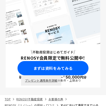
不動産投資はじめてガイド
RENOSY会員限定で無料公開中！
まずは資料をみてみる
※
初回面談で
ポイント
50,000
円分
PayPay
プレゼント適用条件詳細
※条件・上限あり
TOP
RENOSY不動産投資
お客様の声
RENOSY（リノシー）の評判・口コミ
すべにおいて満足できている