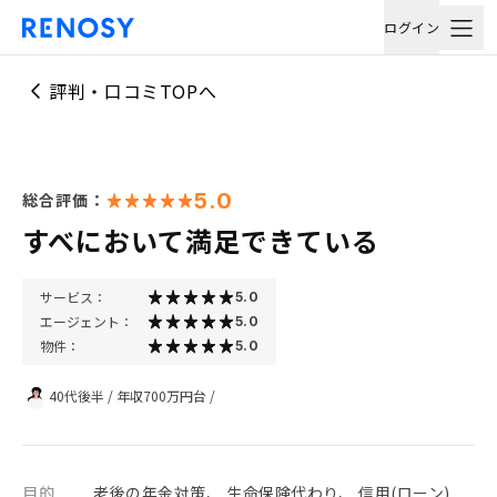
ログイン
評判・口コミTOPへ
5.0
総合評価：
すべにおいて満足できている
サービス：
5.0
エージェント：
5.0
物件：
5.0
40代後半
/
年収700万円台
/
目的
老後の年金対策、 生命保険代わり、 信用(ローン)