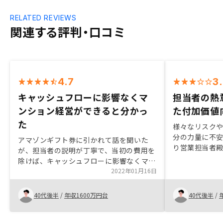
RELATED REVIEWS
関連する評判・口コミ
4.7
3
キャッシュフローに影響なくマ
担当者の熱
ンション経営ができると分かっ
た付加価値
た
様々なリスク
分の力量に不
アマゾンギフト券に引かれて話を聞いた
り営業担当者
が、担当者の説明が丁寧で、当初の費用を
ってきた結果
除けば、キャッシュフローに影響なくマン
た。また、営
ション経営ができると分かり、空き部屋リ
2022年01月16日
よかった。 （
スク等への回答も満足できたので、購入を
で）概算だか
決めた。また、確定申告で税金が返ってく
40代後半
/
年収1600万円台
40代後半
/
か、のセリフ
るとしても、そもそも支払った分からなの
ういう時こそ
で、そこは最大のメリットではないことを
ると思う）