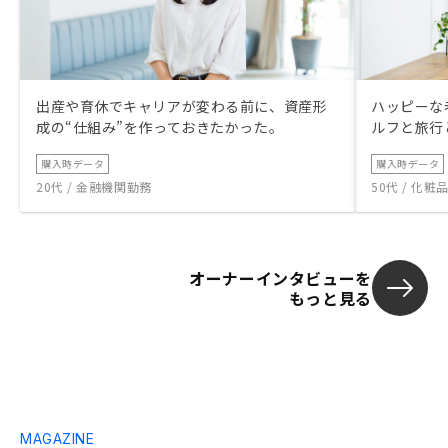
出産や育休でキャリアが変わる前に、資産形
ハッピーな
成の“仕組み”を作っておきたかった。
ルフと旅行
購入時データ
購入時データ
20代 / 金融機関勤務
50代 / 化
オーナーインタビューを
もっと見る
MAGAZINE