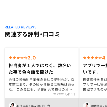
RELATED REVIEWS
関連する評判・口コミ
3.0
4
担当者が１人ではなく、数名い
アプリで一
た事で色々話を聞けた
いです．
会社の労働組合主催の貴社の説明会が、数
複数物件をＲE
年前にあり、その頃から投資に興味はあっ
プリで一括管
た。 この夏にも、労働組合で貴社のオン
確認できるの
ラインセミナーが、開催され、会社で主催
2022年01月19日
どの投資だけ
している事が、安心感があった点は良かっ
一の保険とし
た。 又、担当者が１人ではなく、数名い
ると思います
40代後半
/
年収900万円台
40代後半
/