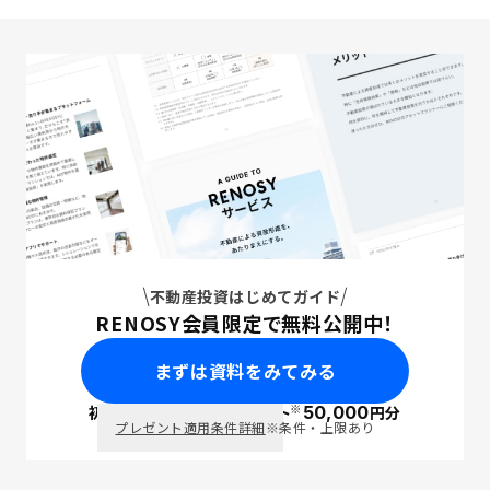
不動産投資はじめてガイド
RENOSY会員限定で無料公開中！
まずは資料をみてみる
※
初回面談で
ポイント
50,000
円分
PayPay
プレゼント適用条件詳細
※条件・上限あり