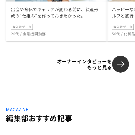
出産や育休でキャリアが変わる前に、資産形
ハッピーな
成の“仕組み”を作っておきたかった。
ルフと旅行
購入時データ
購入時データ
20代 / 金融機関勤務
50代 / 化
オーナーインタビューを
もっと見る
MAGAZINE
編集部おすすめ記事