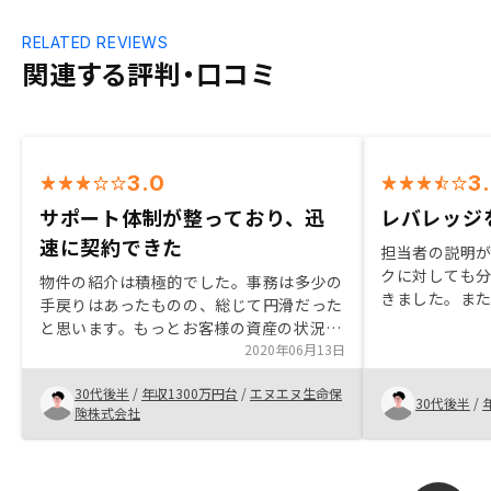
RELATED REVIEWS
関連する評判・口コミ
3.0
3
サポート体制が整っており、迅
レバレッジ
速に契約できた
担当者の説明
クに対しても
物件の紹介は積極的でした。事務は多少の
きました。ま
手戻りはあったものの、総じて円滑だった
丁寧にアドバ
と思います。もっとお客様の資産の状況な
入に至った経
ど、顧客プロファイリングを強化しれば、
2020年06月13日
資金について
より良いサービスが提供出来るものと思い
オススメして
30代後半
/
年収1300万円台
/
エヌエヌ生命保
ます。
30代後半
/
険株式会社