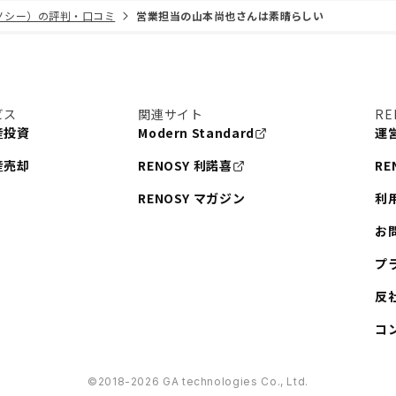
リノシー）の評判・口コミ
営業担当の山本尚也さんは素晴らしい
ビス
関連サイト
RE
産投資
Modern Standard
運
産売却
RENOSY 利諾喜
RE
RENOSY マガジン
利
お
プ
反
コ
©︎2018-2026 GA technologies Co., Ltd.