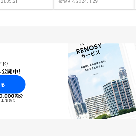
投資する
21.05.21
2024.11.29
イド
料公開中！
みる
0,000
円分
・上限あり