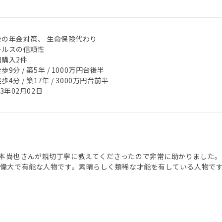
後の年金対策、 生命保険代わり
ールスの信頼性
回購入2件
歩9分 / 築5年 / 1000万円台後半
歩4分 / 築17年 / 3000万円台前半
23年02月02日
本尚也さんが親切丁寧に教えてくださったので非常に助かりました
は偉大で有能な人物です。素晴らしく類稀な才能を有している人物で