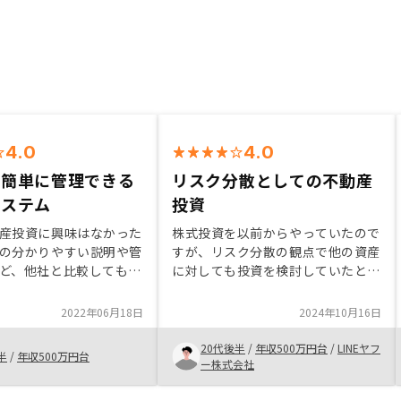
4.0
4.0
で簡単に管理できる
リスク分散としての不動産
システム
投資
産投資に興味はなかった
株式投資を以前からやっていたので
の分かりやすい説明や管
すが、リスク分散の観点で他の資産
ど、他社と比較しても充
に対しても投資を検討していたとこ
。特にリスクや管理費用
ろで知人から声をかけてもらい、不
リットとなりうる面につ
動産投資を始めることにした。 家
2022年06月18日
2024年10月16日
かりと説明をしてもらえ
賃収入とローン返済や修繕積立金な
安な気持ちも減っていっ
どの支出でトータル月々1万ほどの
20代後半
/
年収500万円台
/
LINEヤフ
半
/
年収500万円台
管理についてもアプリで
収支赤字になるが、5-10年後に損
ー株式会社
できることも良い点の一
益分岐点を迎えプラスになる可能性