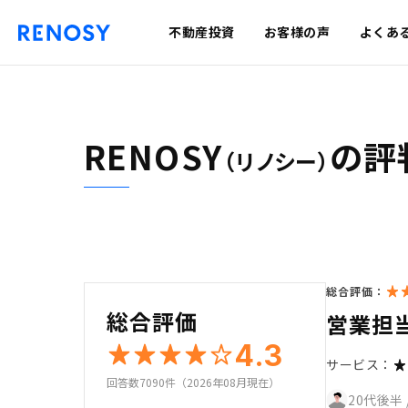
不動産投資
お客様の声
よくあ
RENOSY
の評
（リノシー）
総合評価：
総合評価
営業担
4.3
サービス：
回答数7090件（2026年08月現在）
20代後半