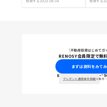
投資する
投資する
2023.08.04
20
不動産投資はじめてガ
RENOSY会員限定で無
まずは資料をみて
※
初回面談で
ポイント
5
PayPay
プレゼント適用条件詳細
※条件