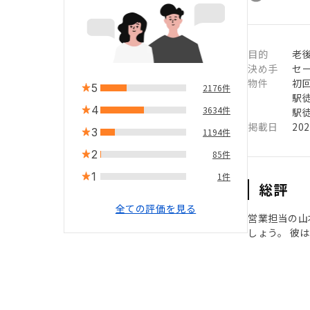
目的
老
決め手
セ
物件
初
5
2176件
駅徒
4
3634件
駅徒
掲載日
20
3
1194件
2
85件
1
1件
総評
全ての評価を見る
営業担当の山
しょう。 彼