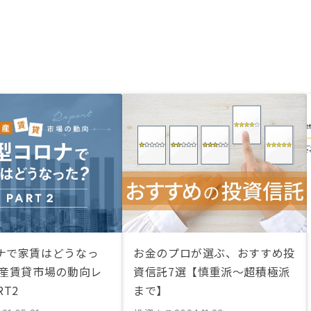
ナで家賃はどうなっ
お金のプロが選ぶ、おすすめ投
動産賃貸市場の動向レ
資信託7選【慎重派〜超積極派
RT2
まで】