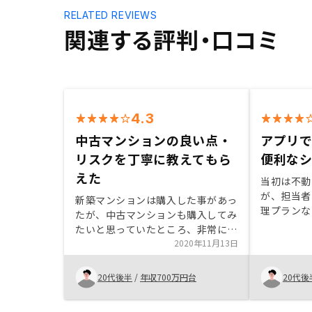
RELATED REVIEWS
関連する評判・口コミ
4.3
中古マンションの良い点・
アプリ
リスクを丁寧に教えてもら
便利な
えた
当初は不動
が、担当者
新築マンションは購入した事があっ
理プランな
たが、中古マンションも購入してみ
実していた
たいと思っていたところ、非常に丁
などのデメ
寧に中古の良い点やリスクを教えて
2020年11月13日
いてもしっ
頂き安心して取引出来た。
たので、不
20代後半
/
年収700万円台
20代後
た。今後の
すぐに確認