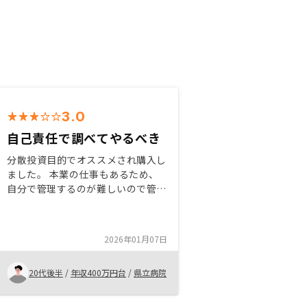
3.0
自己責任で調べてやるべき
分散投資目的でオススメされ購入し
ました。 本業の仕事もあるため、
自分で管理するのが難しいので管理
が楽なのとプランが色々あり、いい
かなと思い、購入しました。 これ
から始める人はしっかり事前に調べ
2026年01月07日
ることが大事です。
20代後半
/
年収400万円台
/
県立病院