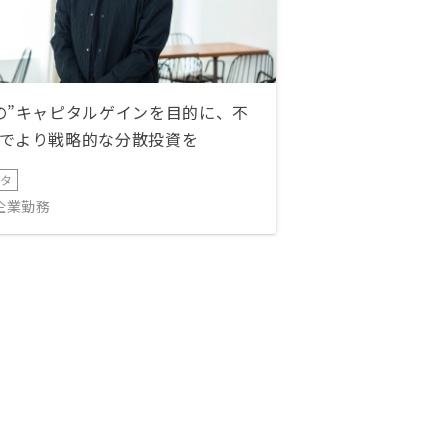
の”キャピタルゲインを目的に、不
でより戦略的な分散投資を
ータ
IT企業勤務