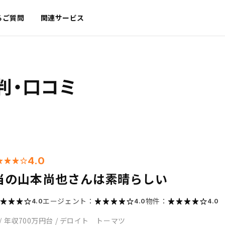
るご質問
関連サービス
判・口コミ
4.0
当の山本尚也さんは素晴らしい
エージェント：
物件：
4.0
4.0
4.0
/
年収700万円台
/
デロイト トーマツ