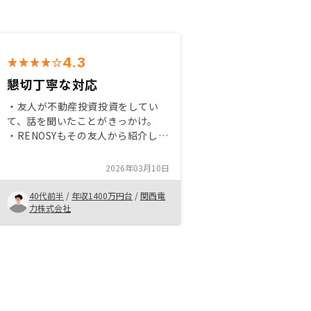
4.3
懇切丁寧な対応
・友人が不動産投資投資をしてい
て、話を聞いたことがきっかけ。
・RENOSYもその友人から紹介して
もらった。 ・RENOSYの担当者
は、こちらからの疑問点やニーズ
2026年03月10日
に、懇切丁寧に対応してくれて、安
心感があった。
40代前半
/
年収1400万円台
/
関西電
力株式会社