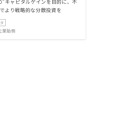
の”キャピタルゲインを目的に、不
でより戦略的な分散投資を
ータ
IT企業勤務