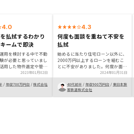
4.0
4.3
安を払拭するわかり
何度も面談を重ねて不安を
スキームで即決
払拭
運用を検討する中で不動
始めるに当たり住宅ローン以外に、
験が必要と思っていまし
2000万円以上するローンを組むこ
活用した物件選定や管理
とに不安がありました。何度か面談
どRENOSYでは初心者で
2023年01月02日
を繰り返していき、家賃収入でロー
2024年01月31日
踏み出せる判断材料がそ
ンがほぼペイでき、月に15000円く
半
/
年収700万円台
/
株式会社
40代前半
/
年収900万円台
/
東日本旅
した。またリスクについ
らいの持ち出しで２物件購入するこ
客鉄道株式会社
ライフステージでの想定
とができ、思ったよりリスキーでは
範囲と判断し即決しまし
ないと思いました。 物件が都内で
築浅でお手頃な物件があったのと、
空室でも家賃保証してくれるのが決
め手でした。