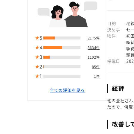
目的
老
決め手
セ
物件
初
5
2175件
駅徒
4
3634件
駅徒
駅徒
3
1192件
掲載日
20
2
85件
1
1件
総評
全ての評価を見る
他の会社さん
たので、何度
改善し