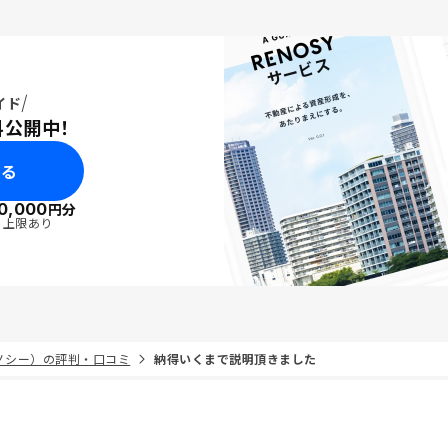
イド
料公開中！
みる
0,000
円分
・上限あり
リノシー）の評判・口コミ
納得いくまで説明頂きました