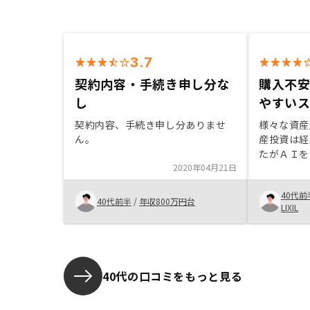
3.7
契約内容・手続き申し分な
購入不
し
やすい
契約内容、手続き申し分ありませ
様々な資産
ん。
産投資は経
たがＡＩを
2020年04月21日
スキームな
も安心して
40代前
ろっていま
40代前半
/
年収800万円台
LIXIL
ても様々な
もでき許容
た。
40代の口コミをもっと見る