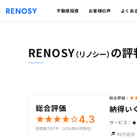
不動産投資
お客様の声
よくあ
RENOSY
の評
（リノシー）
総合評価：
総合評価
納得い
4.3
サービス：
回答数7087件（2026年08月現在）
40代前半