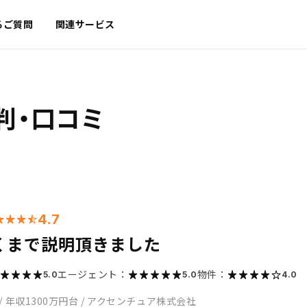
るご質問
関連サービス
判・口コミ
4.7
くまで説明頂きました
エージェント：
物件：
5.0
5.0
4.0
/
年収1300万円台
/
アクセンチュア株式会社