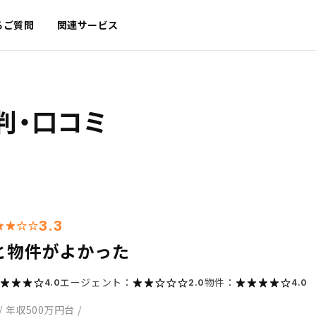
るご質問
関連サービス
判・口コミ
3.3
と物件がよかった
エージェント：
物件：
4.0
2.0
4.0
/
年収500万円台
/