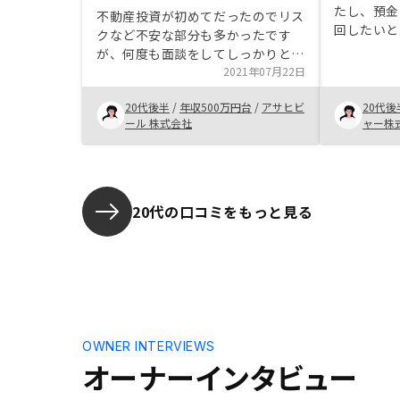
たし、預金
不動産投資が初めてだったのでリス
回したいと
クなど不安な部分も多かったです
低いと言わ
が、何度も面談をしてしっかりとリ
ました。そ
スクについてと、リスクヘッジにつ
2021年07月22日
て応募し、
いて話していただき、最終的には不
応が丁寧だ
20代後半
/
年収500万円台
/
アサヒビ
20代後
安な点を全て解消できた点が決め手
成長などを
ール 株式会社
ャー株
でした。いくつか別の不動産会社と
ました。 
も面談をしていましたが、押し売り
得するまで
をされることもなく、しっかりと人
れるので、
生プランに沿ってご提案いただけて
分からない
信頼できる会社だと思いました。
20代の口コミをもっと見る
す。
OWNER INTERVIEWS
オーナーインタビュー