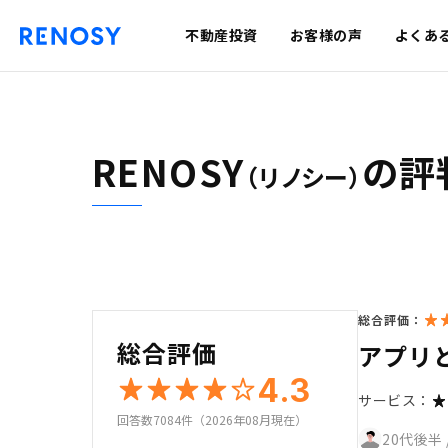
不動産投資
お客様の声
よくあ
RENOSY
の評
（リノシー）
総合評価：
総合評価
アプリ
4.3
サービス：
回答数7084件（2026年08月現在）
20代後半