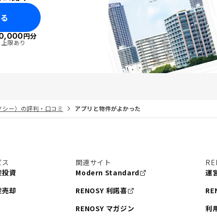
みる
0,000
円分
・上限あり
リノシー）の評判・口コミ
アプリと物件がよかった
ビス
関連サイト
RE
産投資
Modern Standard
運
産売却
RENOSY 利諾喜
RE
RENOSY マガジン
利