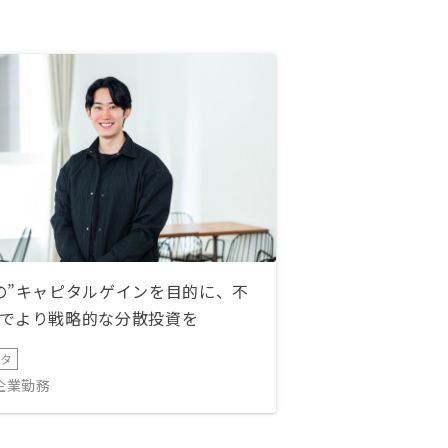
の”キャピタルゲインを目的に、不
でより戦略的な分散投資を
ータ
IT企業勤務