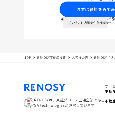
まずは資料をみて
※
初回面談で
ポイント
5
PayPay
プレゼント適用条件詳細
※条件
TOP
RENOSY不動産投資
お客様の声
RENOSY（
サー
不動
RENOSYは、東証グロース上場企業である
不動
GA technologiesが運営しています。