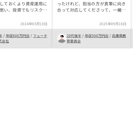
しておくより資産運用に
ったけれど、担当の方が真摯に向き
思い、投資でもリスクの
合って対応してくださって、一緒に
れる不動産に興味を持ち
やっていけそうと感じたので始めま
のタイミングで広告を見
した。これから購入をしようか迷っ
2024年03月10日
2025年09月16日
担当してくれた方々の対
ている方は、分からないところを遠
ったのと、会社の規模、
慮なくリノシーさんにきいて、判断
半
/
年収600万円台
/
フューチ
20代後半
/
年収500万円台
/
兵庫県教
見てリノシーさんに決め
することがおすすめです！きっと無
式会社
育委員会
小さな相談や質問でも納
理矢理はなく寄り添って対応してく
丁寧な対応、回答してく
れます。
私のような初心者で何も
人にはおすすめしたいで