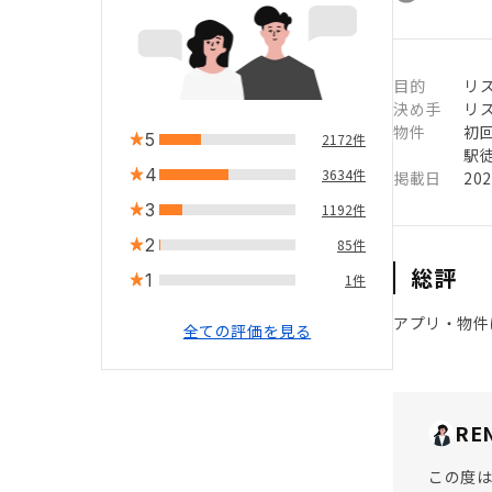
目的
リ
決め手
リ
物件
初
5
2172件
駅徒
4
3634件
掲載日
20
3
1192件
2
85件
総評
1
1件
アプリ・物件
全ての評価を見る
RE
この度は