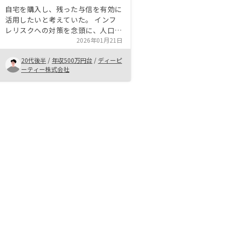
自宅を購入し、残った与信を有効に
活用したいと考えていた。 インフ
レリスクへの対策を念頭に、人口減
少など賃貸不動産投資に対する投資
2026年01月21日
懸念を面談を通して軽減していけた
20代後半
/
年収500万円台
/
ディーピ
ことが、購入の大きな一因だと思
ーティー株式会社
う。 あくまでどの分野にベットす
るか、という選択ではあるが、オン
ラインで完結することは、不動産投
資へのハードルを大きく下げると感
じる。