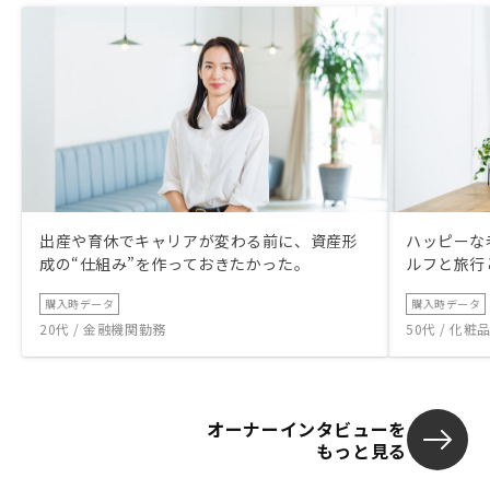
出産や育休でキャリアが変わる前に、資産形
ハッピーな
成の“仕組み”を作っておきたかった。
ルフと旅行
購入時データ
購入時データ
20代 / 金融機関勤務
50代 / 化
オーナーインタビューを
もっと見る