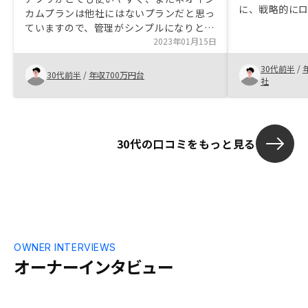
に、戦略的に
カムプランは他社にはないプランだと思っ
好立地の不動
ていますので、管理がシンプルになりとて
た事です。勿
もプランだと認識しています。 不動産投
2023年01月15日
リスク・リタ
資はレバレッジを掛けた投資であり、保険
っかり吟味し
30代前半
/
の代わりにもなり得るので、選択しまし
30代前半
/
年収700万円台
ク・リターン
社
た。
どリストアッ
る体制がリノ
ような表があ
る人が増える
30代の口コミをもっと見る
手数料体系な
ますというの
より信頼でき
OWNER INTERVIEWS
オーナーインタビュー