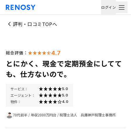
ログイン
評判・口コミTOPへ
4.7
総合評価：
とにかく、現金で定期預金にしてて
も、仕方ないので。
サービス：
5.0
エージェント：
5.0
物件：
4.0
70代前半
/
年収2000万円台
/
税理士法人 兵庫神戸税理士事務所