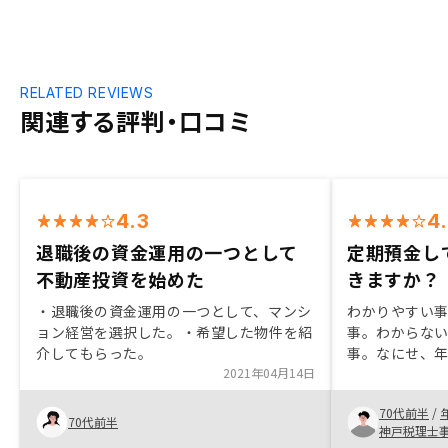
RELATED REVIEWS
関連する評判・口コミ
4.3
4
退職後の資金運用の一つとして
定期預金し
不動産投資を始めた
きますか？
・退職後の資金運用の一つとして、マンシ
わかりやすい
ョン経営を選択した。・希望した物件を紹
事。わからな
介してもらった。
事。なにせ、
2021年04月14日
には、抵抗が
良く手伝って
70代前半
/
それと、7年間
70代前半
神戸税理士
が、安心です