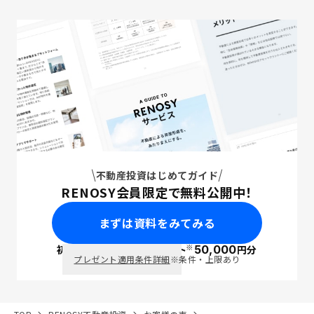
不動産投資はじめてガイド
RENOSY会員限定で無料公開中！
まずは資料をみてみる
※
初回面談で
ポイント
50,000
円分
PayPay
プレゼント適用条件詳細
※条件・上限あり