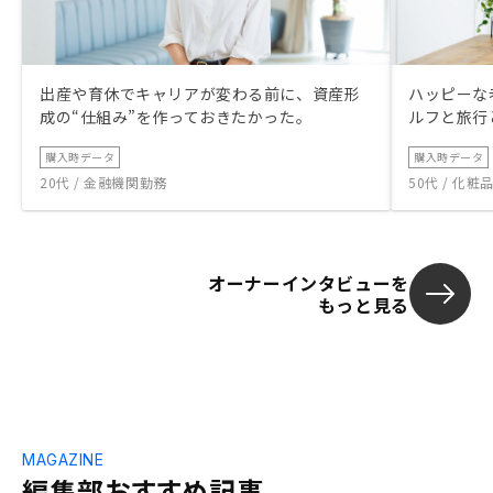
出産や育休でキャリアが変わる前に、資産形
ハッピーな
成の“仕組み”を作っておきたかった。
ルフと旅行
購入時データ
購入時データ
20代 / 金融機関勤務
50代 / 化
オーナーインタビューを
もっと見る
MAGAZINE
編集部おすすめ記事