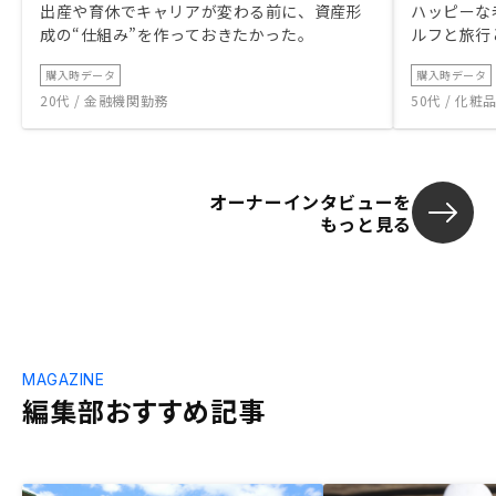
出産や育休でキャリアが変わる前に、資産形
ハッピーな
成の“仕組み”を作っておきたかった。
ルフと旅行
購入時データ
購入時データ
20代 / 金融機関勤務
50代 / 化
オーナーインタビューを
もっと見る
MAGAZINE
編集部おすすめ記事