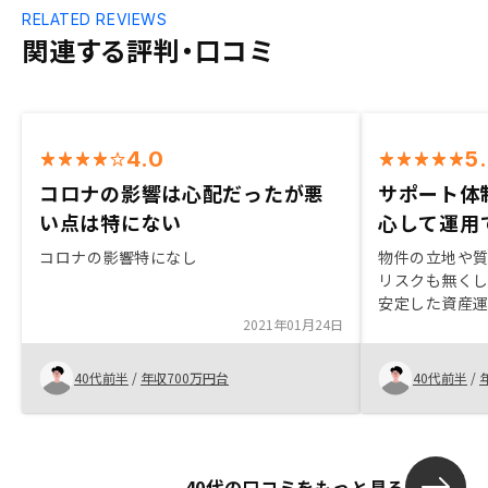
RELATED REVIEWS
関連する評判・口コミ
4.0
5
コロナの影響は心配だったが悪
サポート体
い点は特にない
心して運用
コロナの影響特になし
物件の立地や
リスクも無く
安定した資産運
2021年01月24日
るリスクにつ
点。 契約まで
ズに契約できた
40代前半
/
年収700万円台
40代前半
/
よくわかりや
サポートもあ
40代の口コミをもっと見る