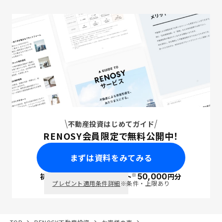
不動産投資はじめてガイド
RENOSY会員限定で無料公開中！
まずは資料をみてみる
※
初回面談で
ポイント
50,000
円分
PayPay
プレゼント適用条件詳細
※条件・上限あり