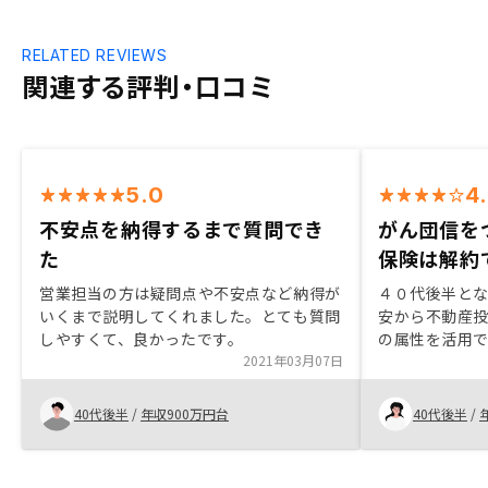
RELATED REVIEWS
関連する評判・口コミ
5.0
4
不安点を納得するまで質問でき
がん団信を
た
保険は解約
営業担当の方は疑問点や不安点など納得が
４０代後半と
いくまで説明してくれました。とても質問
安から不動産
しやすくて、良かったです。
の属性を活用
2021年03月07日
た。生命保険
資産形成とい
物件購入時に
40代後半
/
年収900万円台
40代後半
/
は解約できま
ＬＩＮＥのこ
りました。