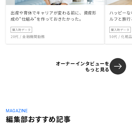
出産や育休でキャリアが変わる前に、資産形
ハッピーな
成の“仕組み”を作っておきたかった。
ルフと旅行
購入時データ
購入時データ
20代 / 金融機関勤務
50代 / 化
オーナーインタビューを
もっと見る
MAGAZINE
編集部おすすめ記事