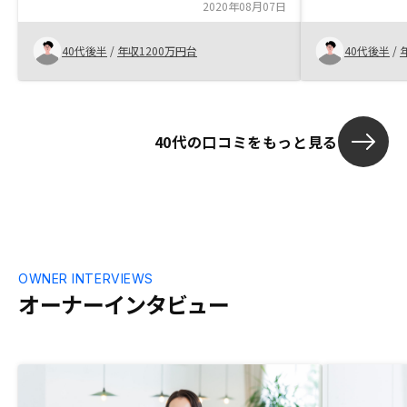
良いと思いま
は49歳という年齢もあり、ラストチャンス
2020年08月07日
と感じ、一歩踏み出した感じです。 今言
えることは、あと、10年早くやっていたら
40代後半
/
年収1200万円台
40代後半
/
人生どうなっていたかなと思っています。
若井ひと、チャレンジしてもいいと思いま
すよ、いいことを先に言いすぎないのは良
かったと思います。 私の場合、自分で勇
40代の口コミをもっと見る
気を出してアクセスしましたが、やっぱり
投資のことを良く思っていなかったんで
す。 今後の日本の課題ですね。 答えにな
っていませんね。すいません。
OWNER INTERVIEWS
オーナーインタビュー