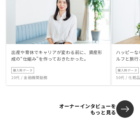
出産や育休でキャリアが変わる前に、資産形
ハッピーな
成の“仕組み”を作っておきたかった。
ルフと旅行
購入時データ
購入時データ
20代 / 金融機関勤務
50代 / 化
オーナーインタビューを
もっと見る