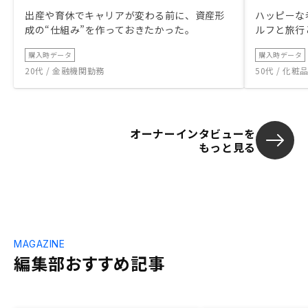
出産や育休でキャリアが変わる前に、資産形
ハッピーな
成の“仕組み”を作っておきたかった。
ルフと旅行
購入時データ
購入時データ
20代 / 金融機関勤務
50代 / 化
オーナーインタビューを
もっと見る
MAGAZINE
編集部おすすめ記事