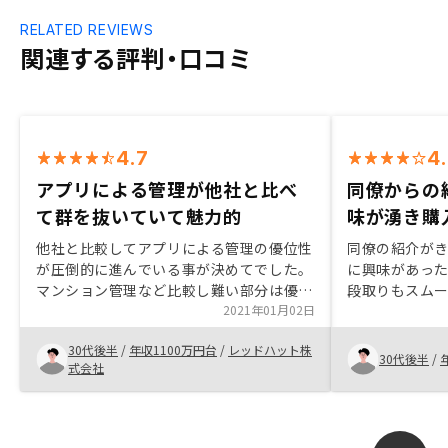
RELATED REVIEWS
関連する評判・口コミ
4.7
4
アプリによる管理が他社と比べ
同僚からの
て群を抜いていて魅力的
味が湧き購
他社と比較してアプリによる管理の優位性
同僚の紹介が
が圧倒的に進んでいる事が決めてでした。
に興味があった
マンション管理など比較し難い部分は優劣
段取りもスムー
がつけ難いですが、数十年間の管理を考慮
2021年01月02日
もわかりやす
した際、可能な限りペーパーレスでないと
った。 ただ物
30代後半
/
年収1100万円台
/
レッドハット株
管理が煩雑になるし、資産状況を気になっ
フォローにつ
30代後半
/
式会社
たらその場で見れることが理想なので、そ
納得できた。
れらを最優先に他社と比較した際、
Renosyが一番でした。居住用マンション
に関するサービスもワンストップで対応頂