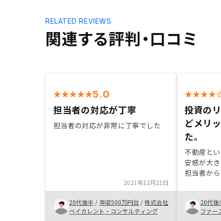
RELATED REVIEWS
関連する評判・口コミ
5.0
担当者の対応が丁寧
投資の
どメリ
担当者の対応が非常に丁寧でした
た。
不動産とい
安感が大き
担当者から
2021年12月21日
で調べるう
ほうが良い
20代後半
/
年収500万円台
/
株式会社
20代後
目先の節税
ベイカレント・コンサルティング
ファー
フレリスク