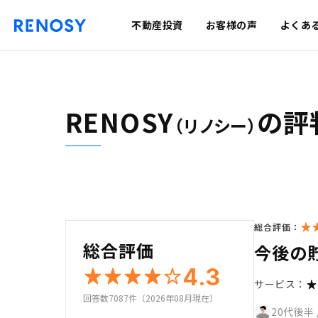
不動産投資
お客様の声
よくあ
RENOSY
の評
（リノシー）
総合評価：
総合評価
今後の
4.3
サービス：
回答数7087件（2026年08月現在）
20代後半