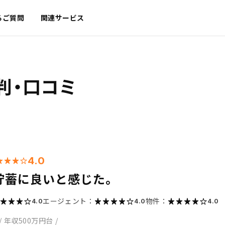
るご質問
関連サービス
判・口コミ
4.0
貯蓄に良いと感じた。
エージェント：
物件：
4.0
4.0
4.0
/
年収500万円台
/