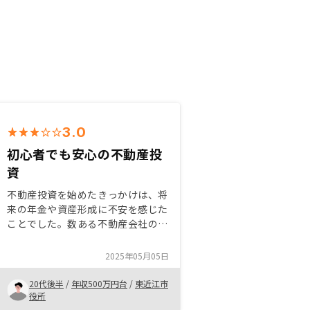
3.0
初心者でも安心の不動産投
資
不動産投資を始めたきっかけは、将
来の年金や資産形成に不安を感じた
ことでした。数ある不動産会社の中
でもRENOSYを選んだ理由は、物件
情報の透明性が高く、担当者の説明
2025年05月05日
が丁寧で信頼できたからです。特に
初心者にとっては、シミュレーショ
20代後半
/
年収500万円台
/
東近江市
ンや税務面のサポートが充実してい
役所