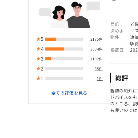
目的
老
決め手
リ
物件
追
5
2175件
駅徒
4
3634件
掲載日
20
3
1192件
2
85件
総評
1
1件
親族の紹介に
全ての評価を見る
ドバイスをも
のところ、説
も良いのでは