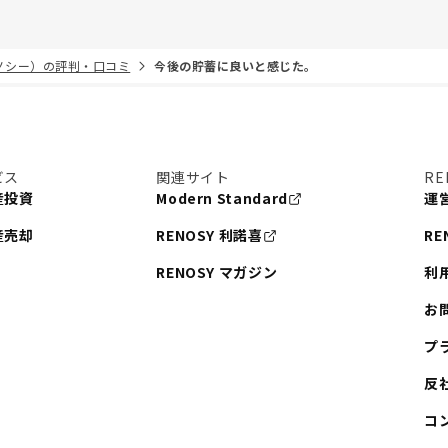
リノシー）の評判・口コミ
今後の貯蓄に良いと感じた。
ビス
関連サイト
RE
産投資
Modern Standard
運
産売却
RENOSY 利諾喜
RE
RENOSY マガジン
利
お
プ
反
コ