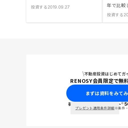
年で比較
投資する
2019.09.27
投資する
20
不動産投資はじめてガ
RENOSY会員限定で無
まずは資料をみて
※
初回面談で
ポイント
5
PayPay
プレゼント適用条件詳細
※条件