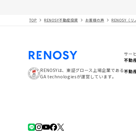
TOP
RENOSY不動産投資
お客様の声
RENOSY（
サー
不動
RENOSYは、東証グロース上場企業である
不動
GA technologiesが運営しています。