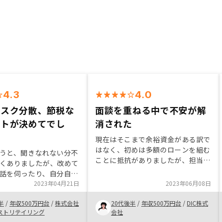
4.3
4.0
リスク分散、節税な
面談を重ねる中で不安が解
ットが決めてでし
消された
現在はそこまで余裕資金がある訳で
はなく、初めは多額のローンを組む
うと、聞きなれない分不
ことに抵抗がありましたが、担当の
くありましたが、改めて
方に不動産投資のメリットやリスク
話を伺ったり、自分自身
を丁寧に説明していただき、何回か
ちに、やれるならやった
2023年04月21日
2023年06月08日
面談をしていく中でこちらの疑問点
と感じはじめました。
に納得いくまで回答していただけて
半
/
年収500万円台
/
株式会社
20代後半
/
年収500万円台
/
DIC株式
目的が主でしたが、イン
不安が解消されたので購入を決めま
ストリテイリング
会社
に強い特性や、保険など