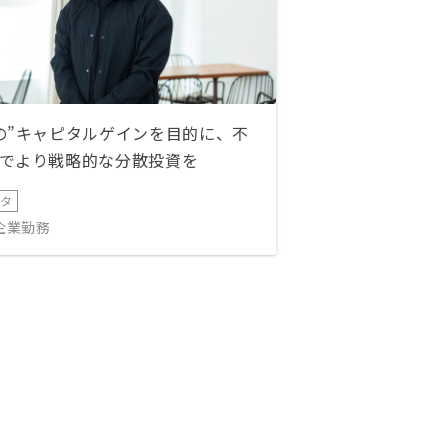
の”キャピタルゲインを目的に、不
でより戦略的な分散投資を
ータ
IT企業勤務