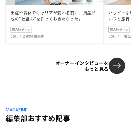
出産や育休でキャリアが変わる前に、資産形
ハッピーな
成の“仕組み”を作っておきたかった。
ルフと旅行
購入時データ
購入時データ
20代 / 金融機関勤務
50代 / 化
オーナーインタビューを
もっと見る
MAGAZINE
編集部おすすめ記事