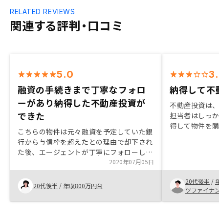
RELATED REVIEWS
関連する評判・口コミ
5.0
3
融資の手続きまで丁寧なフォロ
納得して不
ーがあり納得した不動産投資が
不動産投資は
できた
担当者はしっ
得して物件を
こちらの物件は元々融資を予定していた銀
う。周りで不
行から与信枠を超えたとの理由で却下され
いる方がいれば
た後、エージェントが丁寧にフォローして
いと思う。
もらい、他の銀行を提案し、予定より1ヶ
2020年07月05日
月遅れて契約したものです。契約まで書類
20代後半
/
の不備など迅速にフォローしていたおかげ
20代後半
/
年収800万円台
ツファイナ
でスムーズに手続きを終え、すごくサポー
トが厚い会社と言えます。今回は銀行の融
資スタンスと事務手続きのところでそれぞ