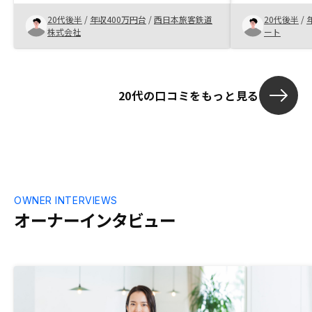
った。特に他社とは比較はしていないが、
で他の不動産
20代後半
/
年収400万円台
/
西日本旅客鉄道
20代後半
/
投資に詳しい友人が購入していたというの
嫌な思いをし
株式会社
ート
も理由にあります。
かったが、 お
象が凄く良く
す。
20代の口コミをもっと見る
OWNER INTERVIEWS
オーナーインタビュー