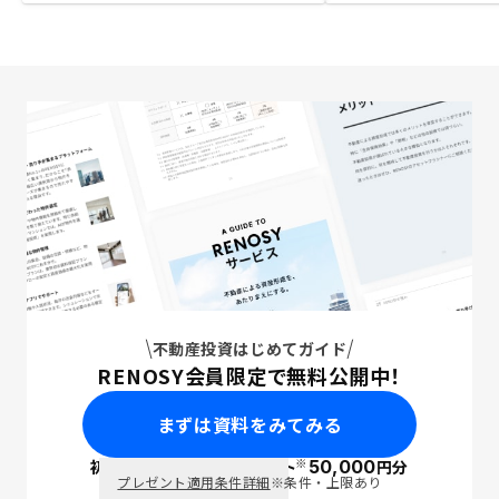
不動産投資はじめてガイド
RENOSY会員限定で無料公開中！
まずは資料をみてみる
※
初回面談で
ポイント
50,000
円分
PayPay
プレゼント適用条件詳細
※条件・上限あり