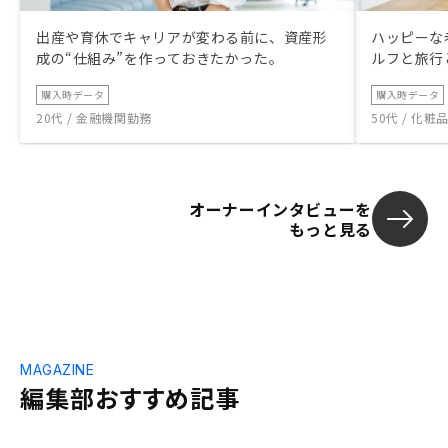
出産や育休でキャリアが変わる前に、資産形
ハッピーな
成の“仕組み”を作っておきたかった。
ルフと旅行
購入時データ
購入時データ
20代 / 金融機関勤務
50代 / 化
オーナーインタビューを
もっと見る
MAGAZINE
編集部おすすめ記事