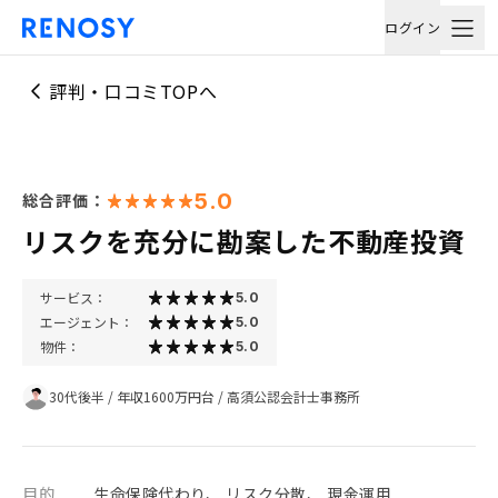
ログイン
評判・口コミTOPへ
5.0
総合評価：
リスクを充分に勘案した不動産投資
サービス：
5.0
エージェント：
5.0
物件：
5.0
30代後半
/
年収1600万円台
/
高須公認会計士事務所
目的
生命保険代わり、 リスク分散、 現金運用