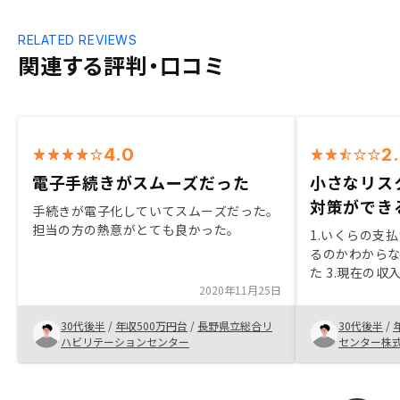
RELATED REVIEWS
関連する評判・口コミ
4.0
2
電子手続きがスムーズだった
小さなリス
対策ができ
手続きが電子化していてスムーズだった。
担当の方の熱意がとても良かった。
1.いくらの支
るのかわからな
た 3.現在の
2020年11月25日
クとは感じず
と突然大きな
30代後半
/
年収500万円台
/
長野県立総合リ
30代後半
/
度は助けになる
ハビリテーションセンター
センター株
投資できるのは
ろや計算があ
い。現在も毎