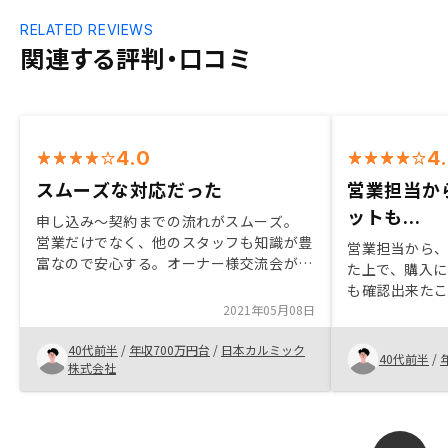
RELATED REVIEWS
関連する評判・口コミ
4.0
4
スムーズな対応だった
営業担当か
ットも...
申し込み〜契約までの流れがスムーズ。
営業だけでなく、他のスタッフも知識が豊
営業担当から
富なので安心する。オーナー様交流会が有
た上で、購入
ればよいと思う
も確認出来たこ
2021年05月08日
決意となった
で、地図上で
40代前半
/
年収700万円台
/
日本カルミック
ような工夫が
40代前半
/
株式会社
思います。