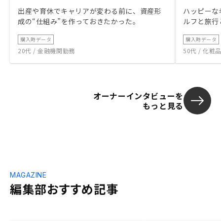
出産や育休でキャリアが変わる前に、資産形
ハッピーな
成の“仕組み”を作っておきたかった。
ルフと旅行
購入時データ
購入時データ
20代 / 金融機関勤務
50代 / 化
オーナーインタビューを
もっと見る
MAGAZINE
編集部おすすめ記事