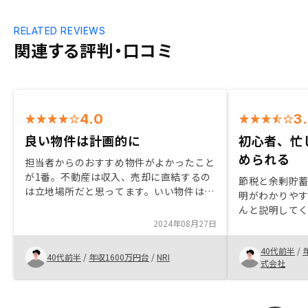
RELATED REVIEWS
関連する評判・口コミ
4.0
3
良い物件は計画的に
初心者、忙
められる
担当者からのおすすめ物件がよかったこと
が1番。不動産は収入、売却に直結するの
節税と余剰貯
は立地場所だと思ってます。いい物件は早
明がわかりや
くなくなるのは当たり前なので、いかに良
んと説明して
い情報をいただく関係を築けるか、だと思
2024年08月27日
伸びを見ると
ってます。
を取られてい
40代前半
/
いことは色々
40代前半
/
年収1600万円台
/
NRI
式会社
れる）ので、
には楽。