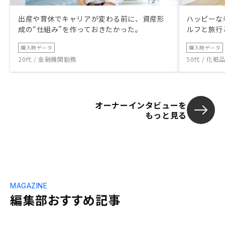
出産や育休でキャリアが変わる前に、資産形
ハッピーな
成の“仕組み”を作っておきたかった。
ルフと旅行
購入時データ
購入時データ
20代 / 金融機関勤務
50代 / 化
オーナーインタビューを
もっと見る
MAGAZINE
編集部おすすめ記事