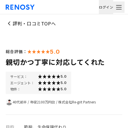
ログイン
評判・口コミTOPへ
5.0
総合評価：
親切かつ丁寧に対応してくれた
サービス：
5.0
エージェント：
5.0
物件：
5.0
40代前半
/
年収2100万円台
/
株式会社Re-grit Partners
目的
節税、 生命保険代わり