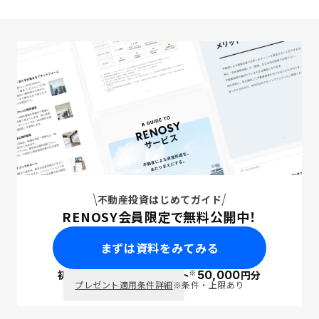
不動産投資はじめてガイド
RENOSY会員限定で無料公開中！
まずは資料をみてみる
※
初回面談で
ポイント
50,000
円分
PayPay
プレゼント適用条件詳細
※条件・上限あり