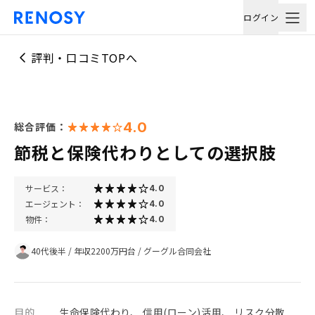
ログイン
評判・口コミTOPへ
4.0
総合評価：
節税と保険代わりとしての選択肢
サービス：
4.0
エージェント：
4.0
物件：
4.0
40代後半
/
年収2200万円台
/
グーグル合同会社
目的
生命保険代わり、 信用(ローン)活用、 リスク分散