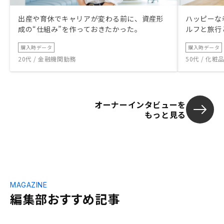
出産や育休でキャリアが変わる前に、資産形
ハッピーな
成の“仕組み”を作っておきたかった。
ルフと旅行
購入時データ
購入時データ
20代 / 金融機関勤務
50代 / 化
オーナーインタビューを
もっと見る
MAGAZINE
編集部おすすめ記事