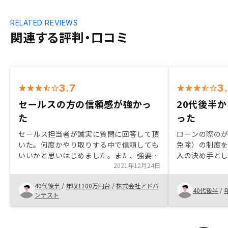
RELATED REVIEWS
関連する評判・口コミ
3.7
3
セールスの方の信頼感が強かっ
20代後半
た
った
セールス担当者が誠実に質問に回答して頂
ローンの際の
いた。何度かやり取りする中で信頼しても
免除）の制度
いいかと思いはじめました。また、強要さ
入の決め手と
れなかったのが私にとってよかったです。
2021年12月24日
ます。 元々不
強引に勧誘されると引いてしまうので、そ
したが、このサ
40代後半
/
年収1100万円台
/
株式会社アドバ
ういったセールスがないのも決め手でし
に出会えてい
40代後半
/
ンテスト
た。
正職員で月に2
ができる人な
のは早い方が