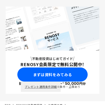
不動産投資はじめてガイド
RENOSY会員限定で無料公開中！
まずは資料をみてみる
※
初回面談で
ポイント
50,000
円分
PayPay
プレゼント適用条件詳細
※条件・上限あり