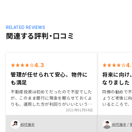
RELATED REVIEWS
関連する評判・口コミ
4.3
4
管理が任せられて安心。物件に
将来に向け
も満足
なりました
不動産投資は初めてだったので不安でした
同僚の勧めで
が、このまま銀行に現金を眠らせておくよ
ょうど老後に向
りも、運用した方が利回りがいいというこ
いるところで
とで、購入に至りました。 RENOSYさんが
2021年01月04日
ました。不明
紹介してくださった数ある物件の中から、
納得感もあり決
私も住んでみたいという基準で選び、大変
や将来想定さ
40代後半
40代後半
/
満足しております。管理に関しても、管理
た。中長期の