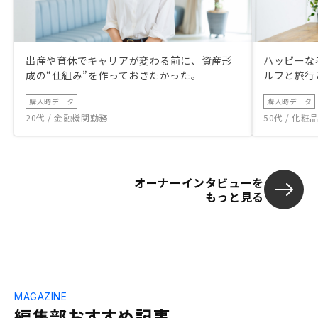
出産や育休でキャリアが変わる前に、資産形
ハッピーな
成の“仕組み”を作っておきたかった。
ルフと旅行
購入時データ
購入時データ
20代 / 金融機関勤務
50代 / 化
オーナーインタビューを
もっと見る
MAGAZINE
編集部おすすめ記事