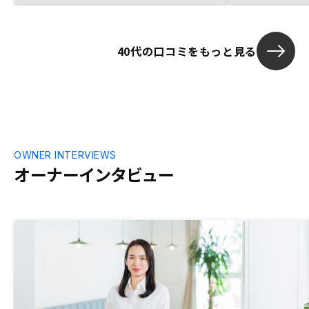
会社にお任せできる点も安心しておりま
イメージしや
す。 契約時には、地方にもかかわらず、自
宅近くまで出向いていただき、丁寧に説明
40代の口コミをもっと見る
していただきました。また、疑問に思うこ
とを気軽に質問でき、ご回答いただけたの
で、こちらにお任せしてよかったと思いま
した。ほとんどないのですが、ひとつ。
アプリの反映されるのが、購入から10日
ほどと聞いていたのですが、なかなか反映
されなかったので、少し心配になりまし
た。
OWNER INTERVIEWS
オーナーインタビュー