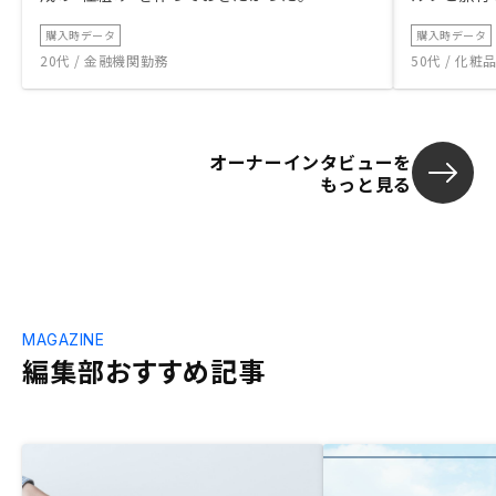
購入時データ
購入時データ
20代 / 金融機関勤務
50代 / 化
オーナーインタビューを
もっと見る
MAGAZINE
編集部おすすめ記事