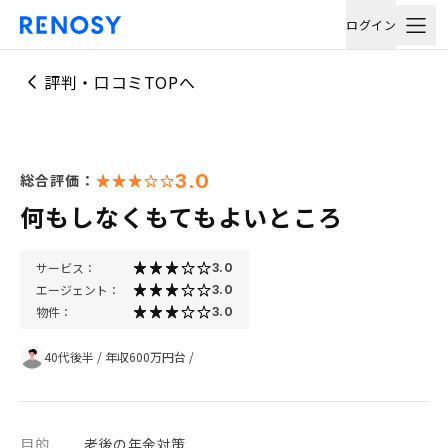
ログイン
評判・口コミTOPへ
3.0
総合評価：
何もしなくもてもよいところ
サービス：
3.0
エージェント：
3.0
物件：
3.0
40代後半
/
年収600万円台
/
目的
老後の年金対策