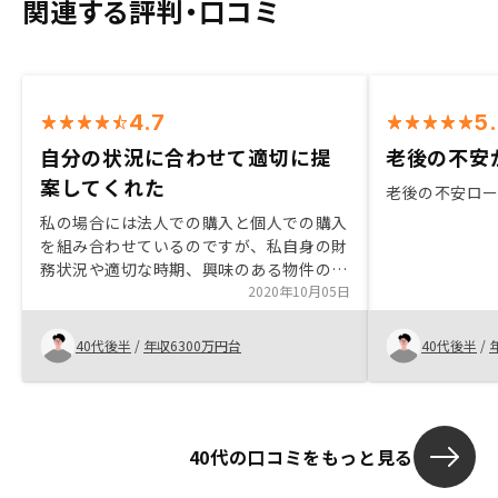
関連する評判・口コミ
4.7
5
自分の状況に合わせて適切に提
老後の不安
案してくれた
老後の不安ロ
私の場合には法人での購入と個人での購入
を組み合わせているのですが、私自身の財
務状況や適切な時期、興味のある物件の方
向性などを加味した状態で提案の作成や税
2020年10月05日
理士先生とのミーティングをアレンジして
くださいました。 私自身が住んでいない
40代後半
/
年収6300万円台
40代後半
/
関西の物件の購入も行わせていただきまし
たが、現地の状況なども丁寧に説明いただ
き参考になりました。担当者間で話が通っ
ておらずミーティング中に問い合わせをし
40代の口コミをもっと見る
ていたり、用紙の記入項目等で不明部分が
ある場合がみられますので、もう少しスム