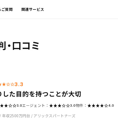
るご質問
関連サービス
判・口コミ
3.3
りした目的を持つことが大切
エージェント：
物件：
3.0
3.0
4.0
/
年収2500万円台
/
アリックスパートナーズ