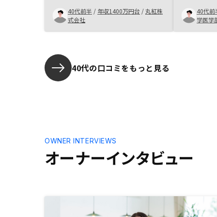
います。GAさんは上場企業で通常
るだけでも
40代前半
/
年収1400万円台
/
丸紅株
40代前
の不動産紹介会社より信頼性が高
に良いサー
式会社
学医学
く、デジタルを駆使してより良いサ
直あまり他
ービスを提供している会社だと理解
じてしまい
しています。タワーマンションを多
を探してた
くご紹介頂きたく
40代の口コミをもっと見る
OWNER INTERVIEWS
オーナーインタビュー