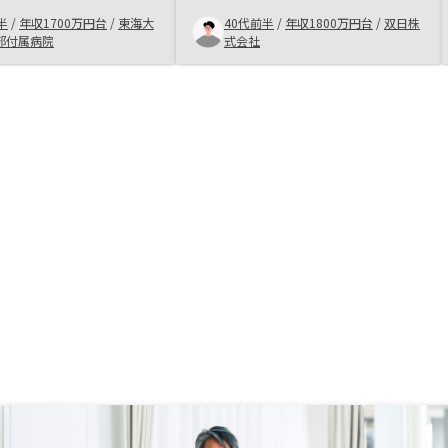
勉強になりました。非常
ため 不労収入、将来の収入源の確
半
/
年収1700万円台
/
東海大
40代前半
/
年収1800万円台
/
双日株
ビスだと感じたので、正
保のため 節税になるため 保険代わ
部付属病院
式会社
の人に教えたくないと感
りになる
ます。引き続き良い物件
いです。