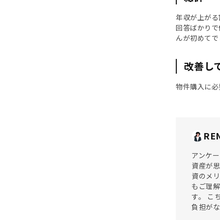
年収が上がる
回答ばかりで
んが初めてで
改善し
物件購入に必
RE
アンケー
資産が思
資のメリ
もご理解
す。 こ
負担がな