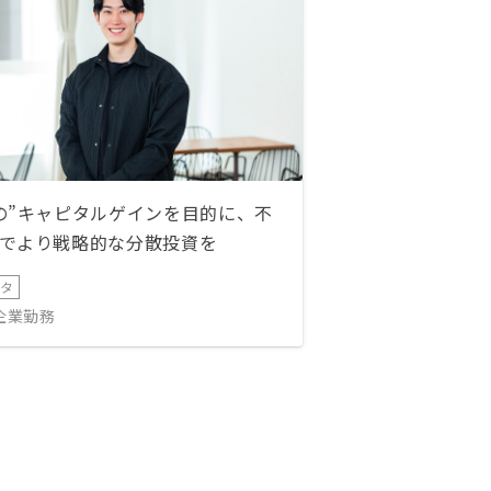
の”キャピタルゲインを目的に、不
でより戦略的な分散投資を
ータ
IT企業勤務