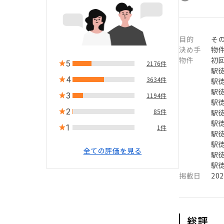
目的
そ
決め手
物
物件
初回
5
2176件
駅徒
4
3634件
駅徒
駅徒
3
1194件
駅徒
2
85件
駅徒
駅徒
1
1件
駅徒
駅徒
全ての評価を見る
駅徒
駅徒
掲載日
20
総評