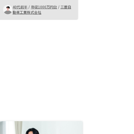
会に応募しました。話を聞いてみる
40代前半
/
年収1000万円台
/
三菱自
とリスクも許容範囲であり、やらな
動車工業株式会社
い理由は無いなと感じました。た
だ、金額も大きいので他社も見てか
ら決めようと思い説明会に参加しま
したが、物件の違いはあまり無く、
正直どこも大差はないなという印象
です。ならば出口まで一気通貫でサ
ポートしてくれるRENOSYがいいな
と思って購入を決めました。