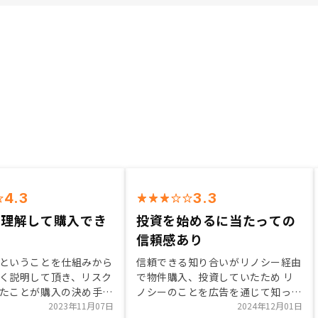
4.3
3.3
を理解して購入でき
投資を始めるに当たっての
信頼感あり
ということを仕組みから
信頼できる知り合いがリノシー経由
く説明して頂き、リスク
で物件購入、投資していたため リ
たことが購入の決め手に
ノシーのことを広告を通じて知って
。担当者の話を聞いてい
2023年11月07日
いたため 購入時の特典に惹かれた
2024年12月01日