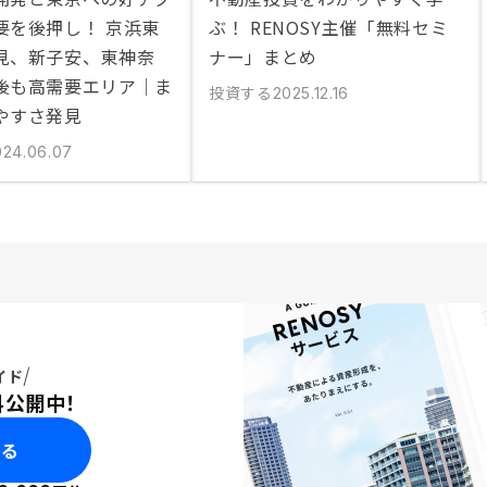
要を後押し！ 京浜東
ぶ！ RENOSY主催「無料セミ
見、新子安、東神奈
ナー」まとめ
後も高需要エリア｜ま
投資する
2025.12.16
やすさ発見
024.06.07
イド
料公開中！
みる