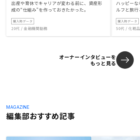
出産や育休でキャリアが変わる前に、資産形
ハッピーな
成の“仕組み”を作っておきたかった。
ルフと旅行
購入時データ
購入時データ
20代 / 金融機関勤務
50代 / 化
オーナーインタビューを
もっと見る
MAGAZINE
編集部おすすめ記事