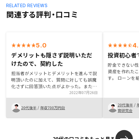
RELATED REVIEWS
関連する評判・口コミ
5.0
4
デメリットも隠さず説明いただ
投資初心者
けたので、契約した
貯金できない
資産を作れた
担当者がメリットとデメリットを進んで説
す。 ローンを
明頂いたのに加えて、質問に対しても誤魔
な部分もあり
化さずに回答頂いた点がよかった。また、
いただいたので
物件の質も理由込みで説明していただき、
2022年07月26日
丁寧で親身に
納得出来たため、今回不動産投資を始める
20代後半
/
きっかけとすることが出来た。スケジュー
20代後半
/
年収700万円台
育研究会
ルや必要な資金など、細かい部分について
も、聞いていない内容が出てくると不安に
なるので、特にマイナス面の情報は不足な
く事前に提供して欲しい。
20代の口コミをもっと見る