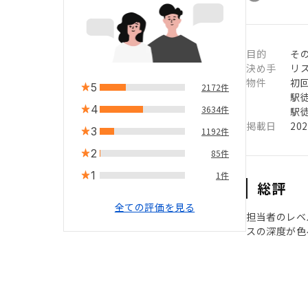
目的
そ
決め手
リ
物件
初
5
2172件
駅徒
4
3634件
駅徒
掲載日
20
3
1192件
2
85件
1
1件
総評
全ての評価を見る
担当者のレベ
スの深度が色