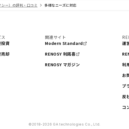
リノシー）の評判・口コミ
多様なニーズに対応
ビス
関連サイト
RE
産投資
Modern Standard
運
産売却
RENOSY 利諾喜
RE
RENOSY マガジン
利
お
プ
反
コ
©︎2018-2026 GA technologies Co., Ltd.