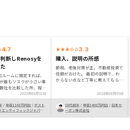
4.7
3.3
判断しRenosyを
購入、説明の所感
した
節税、老後対策が主。不動産投資で
信頼がおけた。 最初の説明で、わ
1ルームに限定すれば、
からない点など丁寧に教えてもらえ
が最もリスクが小さい事
て、丁寧さを感じた時点で、不動産
数社を比較した所、程よ
投資に無知な方でも入りやすかっ
件紹介や手続きのweb化
2023年05月31日
2024年06月05日
た。書類の手続きには急がされる時
化や物件管理に関して、
もあり苦痛に感じだが、今後投資の
半
/
年収1100万円台
/
ボスト
50代前半
/
年収1400万円台
/
日本カ
Y以上の会社はありませんで
メリットを得られるようになれば、
イエンティフィックジャパン
ーボン株式会社
者からの紹介に頼るので
社
大変さも致し方なかったと時間が解
ENOCYが担当している物
決してくれると思っている。購入説
客側からも見る事がで
明、手続きで、最初から最後まで担