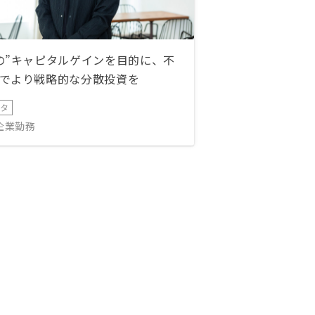
の”キャピタルゲインを目的に、不
でより戦略的な分散投資を
ータ
IT企業勤務