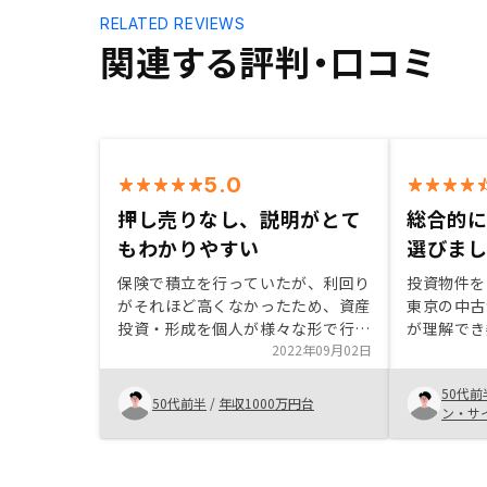
RELATED REVIEWS
関連する評判・口コミ
5.0
押し売りなし、説明がとて
総合的に
もわかりやすい
選びま
保険で積立を行っていたが、利回り
投資物件を
がそれほど高くなかったため、資産
東京の中古
投資・形成を個人が様々な形で行う
が理解でき
世の中になってきていることを踏ま
2022年09月02日
い価格の物
えて、解約して返戻金をもとに別の
による簡略
50代前
形での資産形成を検討することにし
RENOS
50代前半
/
年収1000万円台
ン・サ
た。不動産投資以外は検討していな
した。担当
株式会
いが、話を聞いた結果信頼して任せ
はなく、R
てみようという気持ちになった。リ
件一覧を顧