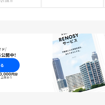
21.08.11
イド
料公開中！
みる
0,000
円分
・上限あり