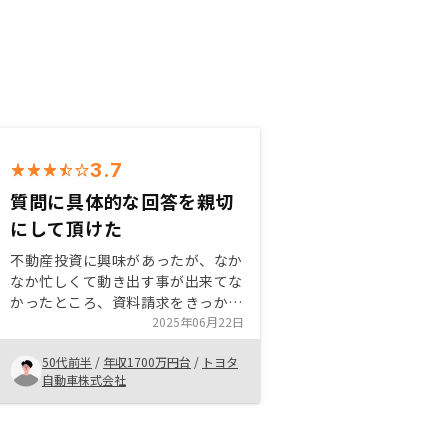
3.7
質問に具体的な回答を親切
にして頂けた
不動産投資に興味があったが、なか
なか忙しくて動き出す事が出来てな
かったところ、資料請求をきっかけ
に連絡を頂き担当の方が色々親切に
2025年06月22日
教えて頂いたので、不安を解消出来
50代前半
/
年収1700万円台
/
トヨタ
たのと、手間が掛からず管理出来そ
自動車株式会社
うと思ったため、購入を決めまし
た。 物件価格が少し高く感じたの
で、相場と比較しての価格妥当性を