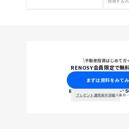
投資する
20
不動産投資はじめてガ
RENOSY会員限定で無
まずは資料をみて
※
初回面談で
ポイント
5
PayPay
プレゼント適用条件詳細
※条件