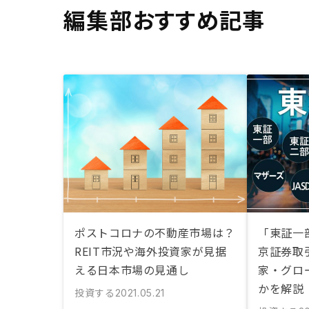
編集部おすすめ記事
ポストコロナの不動産市場は？
「東証一
REIT市況や海外投資家が見据
京証券取
える日本市場の見通し
家・グロ
かを解説
投資する
2021.05.21