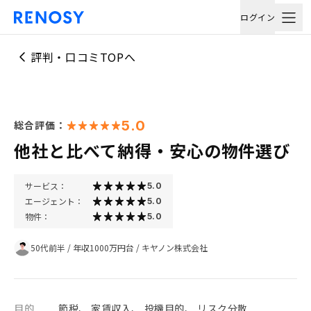
ログイン
評判・口コミTOPへ
5.0
総合評価：
他社と比べて納得・安心の物件選び
サービス：
5.0
エージェント：
5.0
物件：
5.0
50代前半
/
年収1000万円台
/
キヤノン株式会社
目的
節税、 家賃収入、 投機目的、 リスク分散