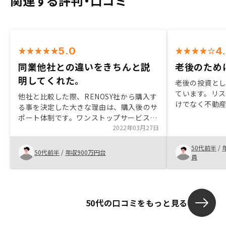
関連する評判・口コミ
5.0
4
同業他社との違いをきちんと説
老後のため
明してくれた。
老後の投資と
ています。リ
他社と比較した際、RENOSY社から購入す
けでなく不動
る事を決定した大きな理由は、購入後のサ
や対応も良か
ポート体制です。ワンストップサービス
管理を任せき
で、各々の作業を関係会社でサポートでき
2022年03月27日
ります。今後
るのは、非常に大きいと思います。物件に
て、気分もあが
50代前半
/
関しては、購入できる件数が多く、とても
50代前半
/
年収900万円台
員
回転が速いことは、おおよそ他社と同じ状
況でしたが、購入後の安心感を持たせてく
れるところは、本当に重要でした。
50代の口コミをもっと見る