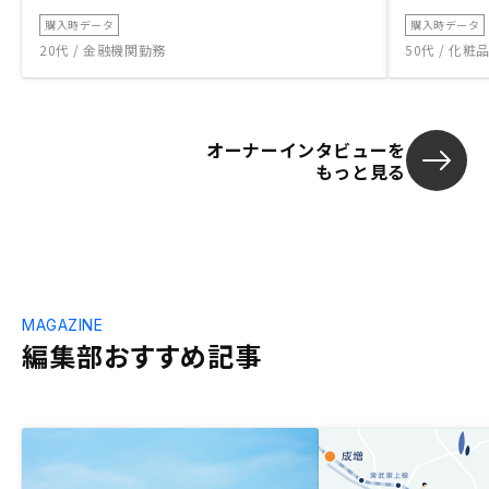
購入時データ
購入時データ
20代 / 金融機関勤務
50代 / 化
オーナーインタビューを
もっと見る
MAGAZINE
編集部おすすめ記事