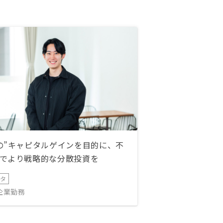
の”キャピタルゲインを目的に、不
でより戦略的な分散投資を
ータ
IT企業勤務