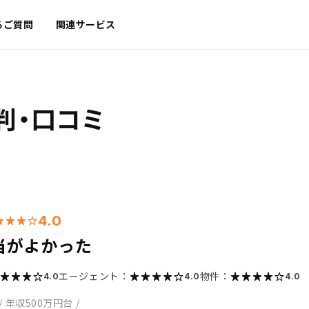
るご質問
関連サービス
判・口コミ
4.0
当がよかった
エージェント：
物件：
4.0
4.0
4.0
/
年収500万円台
/