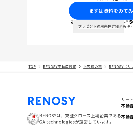
まずは資料をみて
※
初回面談で
ポイント
5
PayPay
プレゼント適用条件詳細
※条件
TOP
RENOSY不動産投資
お客様の声
RENOSY（
サー
不動
RENOSYは、東証グロース上場企業である
不動
GA technologiesが運営しています。