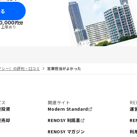
みる
0,000
円分
・上限あり
リノシー）の評判・口コミ
営業担当がよかった
ビス
関連サイト
RE
産投資
Modern Standard
運
産売却
RENOSY 利諾喜
RE
RENOSY マガジン
利