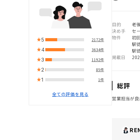
目的
老
決め手
セ
物件
初
5
2172件
駅徒
4
3634件
駅徒
掲載日
20
3
1192件
2
85件
1
1件
総評
全ての評価を見る
営業担当が良
RE