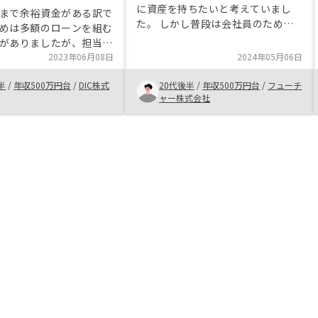
に資産を持ちたいと考えていまし
まで余裕資金がある訳で
た。 しかし普段は会社員のため不
めは多額のローンを組む
動産投資に時間をかけることができ
がありましたが、担当の
ず、アプリで管理できるリノシーを
投資のメリットやリスク
2023年06月08日
2024年05月06日
興味を持ったのがきっかけです。
明していただき、何回か
担当者と面談した感想は押し売り感
半
/
年収500万円台
/
DIC株式
20代後半
/
年収500万円台
/
フューチ
いく中でこちらの疑問点
がなく、自分が分からなかったとこ
ャー株式会社
まで回答していただけて
ろや不安なところを丁寧に説明して
されたので購入を決めま
くださいました。 手間をかけず不
ード感が速いので、物件
動産投資に挑戦してみたい方におす
いただいてから検討する
すめです。
程度設けてもらえるとあ
なと思います。