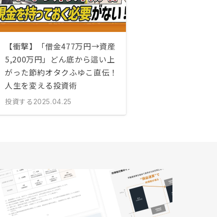
【衝撃】「借金477万円→資産
5,200万円」どん底から這い上
がった節約オタクふゆこ直伝！
人生を変える投資術
投資する
2025.04.25