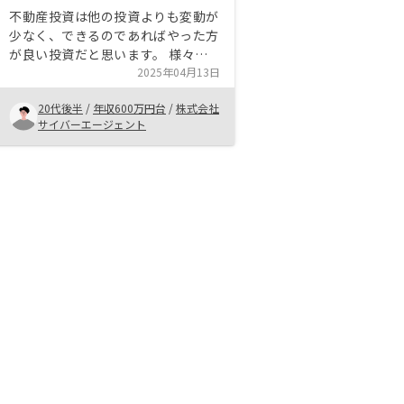
不動産投資は他の投資よりも変動が
少なく、できるのであればやった方
が良い投資だと思います。 様々な
出口戦略もあり、最初の手続きはや
2025年04月13日
や面倒ですが一度やってみるとその
20代後半
/
年収600万円台
/
株式会社
ままフローに乗せて行けるのでやっ
サイバーエージェント
ていない人でできるのであればぜひ
おすすめしたいです。