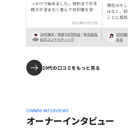
っかけで始めました。契約までの手
現在はそこ
続きが淀まなく進んで好印象を受け
はなく、初
ました。基本的に予定を合わせて進
ことに抵抗
めてもらえて平日の仕事終わり遅い
2023年01月27日
方に不動産
時間でも対応いただけました。ちょ
を丁寧に説
っとした質問でもしっかりと答えて
20代後半
/
年収700万円台
/
株式会社
20代後
面談をして
いただけて資産運用の勉強にもなり
日立コンサルティング
会社
に納得いく
ました。今後の運用面でも信頼でき
不安が解消
そうです。
した。スピ
を紹介して
時間をある
20代の口コミをもっと見る
りがたいか
OWNER INTERVIEWS
オーナーインタビュー