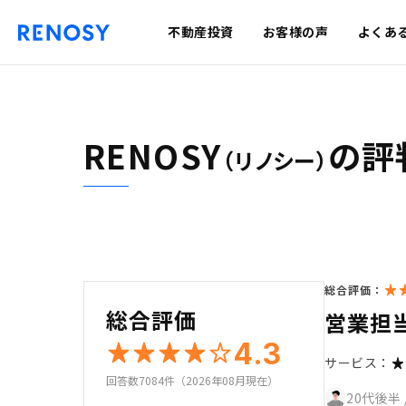
不動産投資
お客様の声
よくあ
RENOSY
の評
（リノシー）
総合評価：
総合評価
営業担
4.3
サービス：
回答数7084件（2026年08月現在）
20代後半