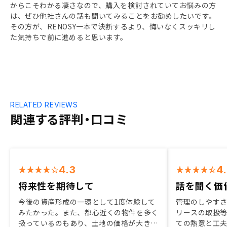
からこそわかる凄さなので、購入を検討されていてお悩みの方
は、ぜひ他社さんの話も聞いてみることをお勧めしたいです。
その方が、RENOSY一本で決断するより、悔いなくスッキリし
た気持ちで前に進めると思います。
RELATED REVIEWS
関連する評判・口コミ
4.3
4
将来性を期待して
話を聞く価
今後の資産形成の一環として1度体験して
管理のしやす
みたかった。また、都心近くの物件を多く
リースの取扱
扱っているのもあり、土地の価格が大きく
ての熱意と工