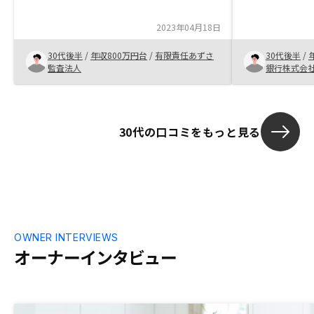
下落しない、もしくは、勝ちの上昇が見込
も、知らずに
めそうだと感じたので購入を決めた。後は
のは大きく違
2023年04月18日
単純に東京というところに物件を買って見
捨てるのでは
たかった。アンケートの文字数はもう少し
みるべき。各
30代後半
/
年収800万円台
/
有限責任あずさ
30代後半
/
少なくしてもらえると答えやすいと感じ
いかがでしょ
監査法人
銀行株式会
た。
る以上、仕入
は当然ですが
どれくらいの
への信頼につ
30代の口コミをもっと見る
OWNER INTERVIEWS
オーナーインタビュー