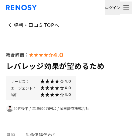
ログイン
評判・口コミTOPへ
4.0
総合評価：
レバレッジ効果が望めるため
サービス：
4.0
エージェント：
4.0
物件：
4.0
20代後半
/
年収600万円台
/
岡三証券株式会社
目的
生命保険代わり