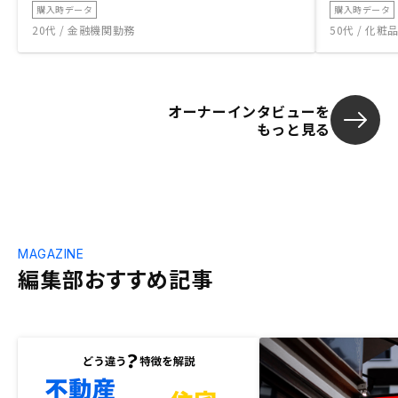
購入時データ
購入時データ
20代 / 金融機関勤務
50代 / 化
オーナーインタビューを
もっと見る
MAGAZINE
編集部おすすめ記事