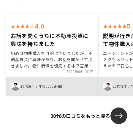
4.0
5
お話を聞くうちに不動産投資に
説明が行き
興味を持ちました
て物件購入
初めは物件購入を目的に伺いましたが、不
エージェント
動産投資に興味があり、お話を聞かせて頂
スクもメリッ
きました。物件価値を優先する中で営業担
えたので安心
当の方が良い提案を実施して下さり、購入
2020年06月01日
に至りました。信用を長期的視点で活用出
来るのはメリットだと思います。物件の良
20代後半
/
年収500万円台
20代後半
/
し悪しを説明したり、立地メリット・デメ
リット等をもう少し提案頂ければと思いま
す。仕組みを売ることが強いと思います
が、商品を売る考えは浅かったかもしれま
20代の口コミをもっと見る
せん。