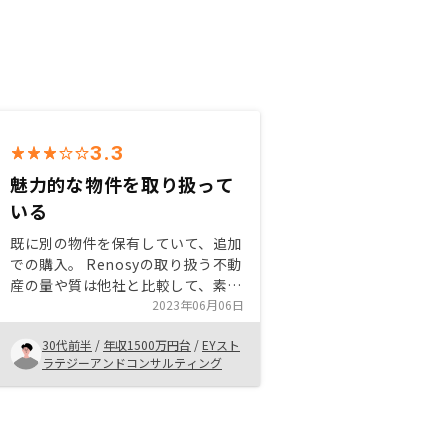
3.3
魅力的な物件を取り扱って
いる
既に別の物件を保有していて、追加
での購入。 Renosyの取り扱う不動
産の量や質は他社と比較して、素晴
らしい水準と感じた。 殆どの取引
2023年06月06日
が、ウェブ上を含むリモートで完結
30代前半
/
年収1500万円台
/
EYスト
する点も魅力。 購入後の物件デー
ラテジーアンドコンサルティング
タをアプリで確認できるのも、管理
を円滑に進める上で良いシステム。
裁く人数が多いのはわかるが、こち
らもタイトなスケジュールの中で購