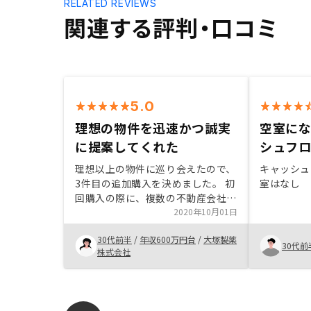
RELATED REVIEWS
関連する評判・口コミ
5.0
理想の物件を迅速かつ誠実
空室に
に提案してくれた
シュフ
理想以上の物件に巡り会えたので、
キャッシュ
3件目の追加購入を決めました。 初
室はなし
回購入の際に、複数の不動産会社を
比較する中で理想とする物件像を描
2020年10月01日
いていきました。最終的にはリスク
30代前半
/
年収600万円台
/
大塚製薬
分散の観点から、複数所有を前提と
30代前
株式会社
して、異なる都道府県の好立地の物
件を探すことにしました。GAさん
での購入の決め手は、担当エージェ
ントさんが他社より理想に近い物件