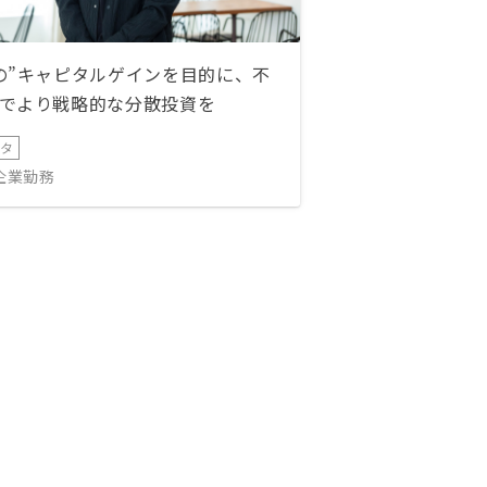
の”キャピタルゲインを目的に、不
でより戦略的な分散投資を
ータ
IT企業勤務