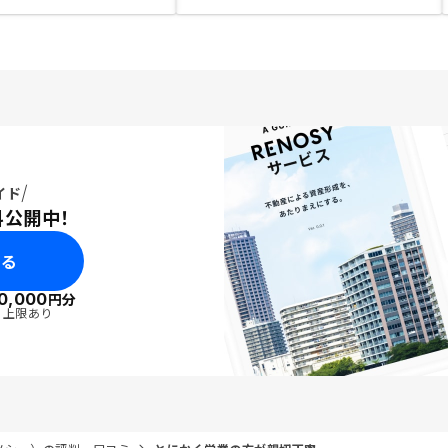
イド
料公開中！
みる
0,000
円分
・上限あり