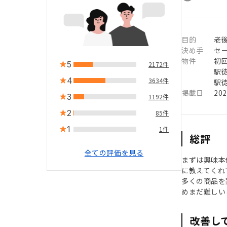
目的
老
決め手
セ
物件
初
5
2172件
駅徒
4
3634件
駅徒
掲載日
20
3
1192件
2
85件
1
1件
総評
全ての評価を見る
まずは興味本
に教えてくれ
多くの商品を
めまだ難しい
改善し