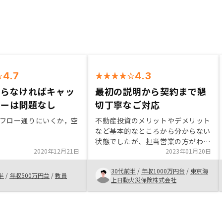
4.7
4.3
ならなければキャッ
最初の説明から契約まで懇
ローは問題なし
切丁寧なご対応
フロー通りにいくか，空
不動産投資のメリットやデメリット
など基本的なところから分からない
状態でしたが、担当営業の方がわか
2020年12月21日
りやすく説明してくれました。他社
2023年01月20日
に比べると不動産管理に必要な一連
30代前半
/
年収1000万円台
/
東京海
の実務がグループ会社で完結してい
半
/
年収500万円台
/
教員
上日動火災保険株式会社
る点がメリットに感じました。契約
までの手続きについては私の不備等
もありいろいろとご迷惑をおかけし
たのですが、それでもご丁寧にご対