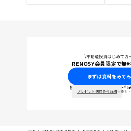
不動産投資はじめてガ
RENOSY会員限定で無
まずは資料をみて
※
初回面談で
ポイント
5
PayPay
プレゼント適用条件詳細
※条件