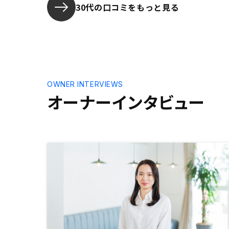
を迅速かつ誠実な対応で提案してく
30代の口コミをもっと見る
れた点でした。無事に2件(東京、大
阪)購入し、その翌月に担当エージ
ェントさんに3件目(神奈川)の理想
像を無理難題かと内心思いながら
(目が肥えてくると、理想がどんど
ん高くなるんですよね(笑))お伝え
しました。しかし、その翌月には私
OWNER INTERVIEWS
の理想よりも好条件の物件を提案し
オーナーインタビュー
てもらえて、とても驚きました!! 物
件との出会いは一期一会と言います
が、理想以上の物件に引き合わせて
いただけて、担当エージェントさん
にはとても感謝しています。新型コ
ロナウイルスの感染拡大防止の観点
から実施は難しいとは思いますが、
オーナー交流会を開催していただけ
ると嬉しいです。また、交流用の掲
示板(みんなこんな時どうしてる？
が質問できる)があってもいいかな
と思います(チャット機能に追加す
るぐらいの位置づけ)。