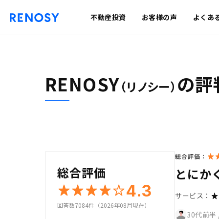
不動産投資
お客様の声
よくあ
RENOSY
の評
（リノシー）
総合評価：
総合評価
とにか
4.3
サービス：
回答数7084件（2026年08月現在）
30代前半