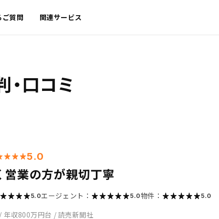
るご質問
関連サービス
判・口コミ
5.0
く営業の方が親切丁寧
エージェント：
物件：
5.0
5.0
5.0
/
年収800万円台
/
読売新聞社