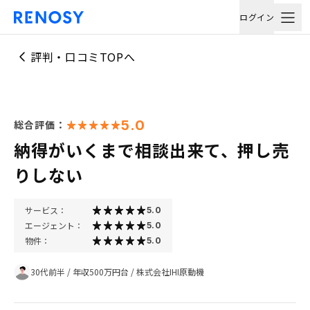
ログイン
評判・口コミTOPへ
5.0
総合評価：
納得がいくまで相談出来て、押し売
りしない
サービス：
5.0
エージェント：
5.0
物件：
5.0
30代前半
/
年収500万円台
/
株式会社IHI原動機