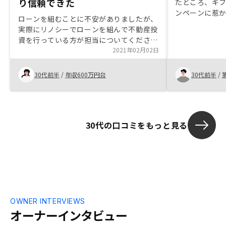
り信頼できた
たところ、ギフ
ンペーンに惹
ローンを組むことに不安がありましたが、
した。RENO
実際にリノシーでローンを組んで不動産投
動のある担当
資を行っている方が担当についてくださっ
フォローして
たので、信頼性が上がり、背中を押しても
2021年02月02日
ました。
らいました。セールスの方全員が、商品
（保険内容を含む）を親身になって提案で
30代前半
/
年収600万円台
30代前半
/
きるよう、内容を把握して頂けるともっと
良くなると思いました。
30代の口コミをもっと見る
OWNER INTERVIEWS
オーナーインタビュー