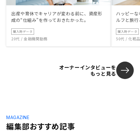
出産や育休でキャリアが変わる前に、資産形
ハッピーな
成の“仕組み”を作っておきたかった。
ルフと旅行
購入時データ
購入時データ
20代 / 金融機関勤務
50代 / 化
オーナーインタビューを
もっと見る
MAGAZINE
編集部おすすめ記事