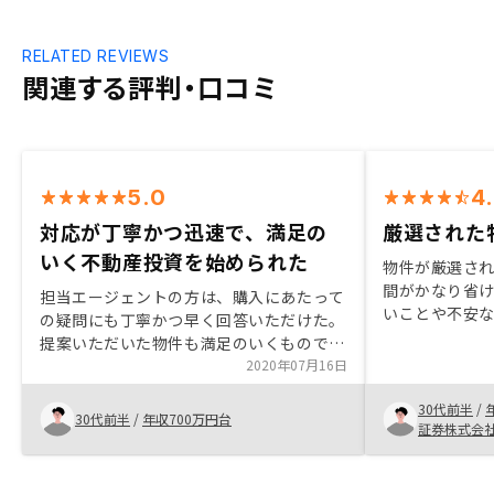
RELATED REVIEWS
関連する評判・口コミ
5.0
4
対応が丁寧かつ迅速で、満足の
厳選された
いく不動産投資を始められた
物件が厳選さ
間がかなり省
担当エージェントの方は、購入にあたって
いことや不安
の疑問にも丁寧かつ早く回答いただけた。
かつ分かりや
提案いただいた物件も満足のいくものでし
が高かったで
たので、購入を決断できました。
2020年07月16日
シンプルで初
かったです
30代前半
/
30代前半
/
年収700万円台
証券株式会