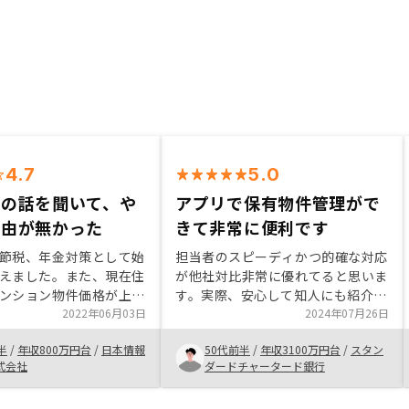
4.7
5.0
んの話を聞いて、や
アプリで保有物件管理がで
理由が無かった
きて非常に便利です
節税、年金対策として始
担当者のスピーディかつ的確な対応
えました。また、現在住
が他社対比非常に優れてると思いま
ンション物件価格が上が
す。実際、安心して知人にも紹介さ
とも理由の一つです。
2022年06月03日
せていただきました。今後もいい物
2024年07月26日
や他社複数社との比較の
件紹介をお待ちしておりますので宜
半
/
年収800万円台
/
日本情報
50代前半
/
年収3100万円台
/
スタン
及びサービスにおいて納
しくお願いいたします。Renosyア
式会社
ダードチャータード銀行
提案をいただき決断に至
プリの使い勝手もいいです。
 今では一度決めかけた