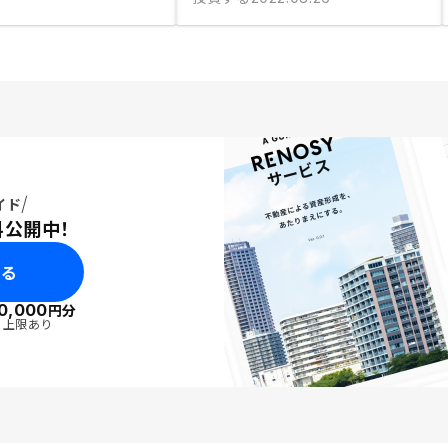
イド
料公開中！
みる
0,000
円分
・上限あり