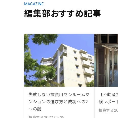
MAGAZINE
編集部おすすめ記事
失敗しない投資用ワンルームマ
【不動産
ンションの選び方と成功への2
験レポー
つの鍵
投資する
20
投資する
2022.05.25