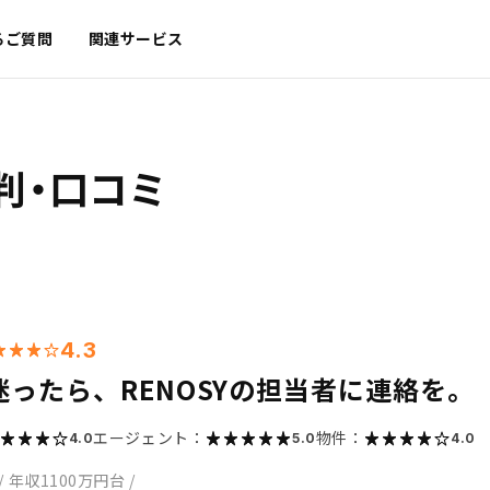
るご質問
関連サービス
判・口コミ
4.3
迷ったら、RENOSYの担当者に連絡を。
エージェント：
物件：
4.0
5.0
4.0
/
年収1100万円台
/