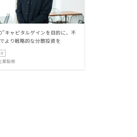
の”キャピタルゲインを目的に、不
でより戦略的な分散投資を
ータ
IT企業勤務