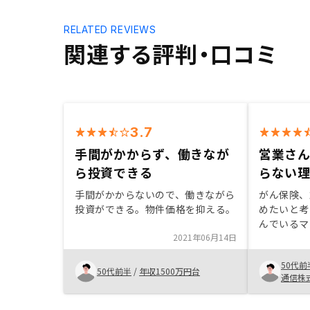
RELATED REVIEWS
関連する評判・口コミ
3.7
手間がかからず、働きなが
営業さ
ら投資できる
らない
手間がかからないので、働きながら
がん保険、
投資ができる。物件価格を抑える。
めたいと考
んでいるマ
2021年06月14日
っていたこ
様々な物件
50代前
結果、物件
50代前半
/
年収1500万円台
通信株
得のいくご
りました。