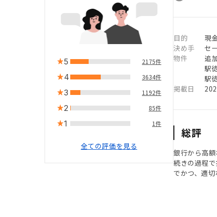
目的
現
決め手
セ
物件
追
5
2175件
駅徒
4
3634件
駅徒
掲載日
20
3
1192件
2
85件
1
1件
総評
全ての評価を見る
銀行から高額
続きの過程で
でかつ、適切