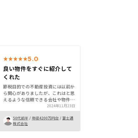
5.0
良い物件をすぐに紹介して
くれた
節税目的での不動産投資には以前か
ら関心がありましたが、これはと思
えるような信頼できる会社や物件に
出会えず実行に踏み切れませんでし
2024年11月23日
た。RENOSYは非常に納得のいくわ
50代前半
/
年収4200万円台
/
富士通
かりやすい説明をしてくれただけで
株式会社
なく、具体的な良物件をすぐに紹介
してくれたことが決め手でした。