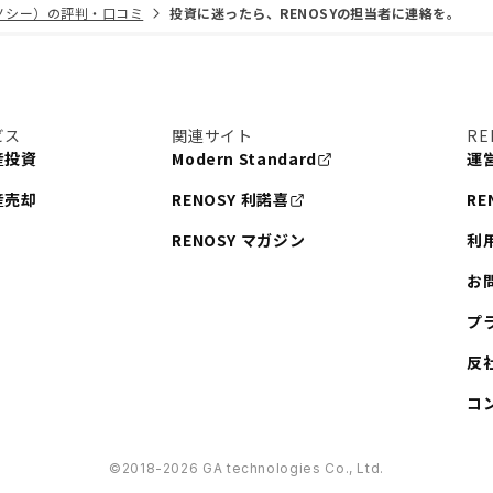
リノシー）の評判・口コミ
投資に迷ったら、RENOSYの担当者に連絡を。
ビス
関連サイト
RE
産投資
Modern Standard
運
産売却
RENOSY 利諾喜
RE
RENOSY マガジン
利
お
プ
反
コ
©︎2018-2026 GA technologies Co., Ltd.