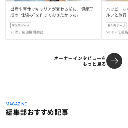
出産や育休でキャリアが変わる前に、資産形
ハッピーな
成の“仕組み”を作っておきたかった。
ルフと旅行
購入時データ
購入時データ
20代 / 金融機関勤務
50代 / 化
オーナーインタビューを
もっと見る
MAGAZINE
編集部おすすめ記事