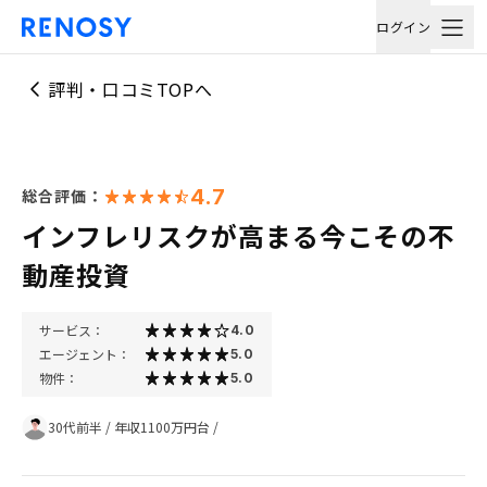
ログイン
評判・口コミTOPへ
4.7
総合評価：
インフレリスクが高まる今こその不
動産投資
サービス：
4.0
エージェント：
5.0
物件：
5.0
30代前半
/
年収1100万円台
/