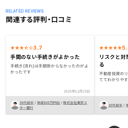
RELATED REVIEWS
関連する評判・口コミ
3.7
5
手間のない手続きがよかった
リスクと対
る
手続き(流れ)は手間掛からなかったのがよ
かったです
不動産投資の
ててわかりや
2020年12月23日
30代前半
/
年収600万円台
/
株式会社東京ス
30代前半
/
ター銀行