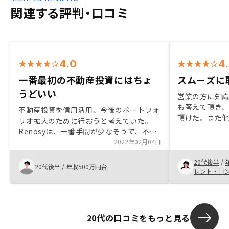
関連する評判・口コミ
4.0
4
一番最初の不動産投資にはちょ
スムーズに
うどいい
営業の方に知
も答えて頂き
不動産投資を信用活用、今後のポートフォ
頂けた。また
リオ拡大のために行おうと考えていた。
やAIによる物
Renosyは、一番手間が少なそうで、不動
にも興味を持
産投資の感覚を掴むにはちょうど良さそう
2022年02月04日
スムーズに行
だった。 また、売却も、入居者募集も同
足している。
20代後半
/
じ会社内でできるため、有利であるように
20代後半
/
年収500万円台
レント・コ
感じた。
20代の口コミをもっと見る